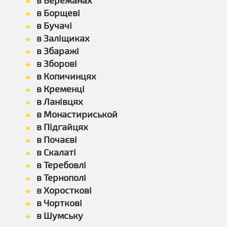
в Бережанах
в Борщеві
в Бучачі
в Заліщиках
в Збаражі
в Зборові
в Копичинцях
в Кременці
в Ланівцях
в Монастириськой
в Підгайцях
в Почаєві
в Скалаті
в Теребовлі
в Тернополі
в Хоросткові
в Чорткові
в Шумську