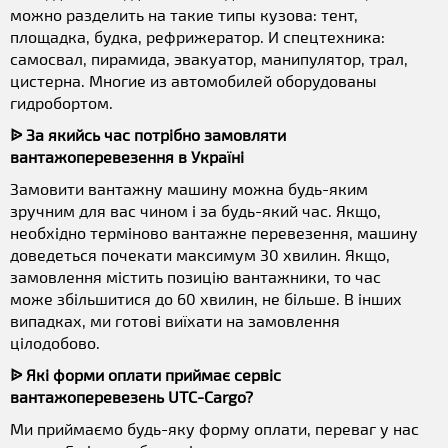
можно разделить на такие типы кузова: тент,
площадка, будка, рефрижератор. И спецтехника:
самосвал, пирамида, эвакуатор, манипулятор, трал,
цистерна. Многие из автомобилей оборудованы
гидробортом.
ᐉ За якийсь час потрібно замовляти
вантажоперевезення в Україні
Замовити вантажну машину можна будь-яким
зручним для вас чином і за будь-який час. Якщо,
необхідно терміново вантажне перевезення, машину
доведеться почекати максимум 30 хвилин. Якщо,
замовлення містить позицію вантажники, то час
може збільшитися до 60 хвилин, не більше. В інших
випадках, ми готові виїхати на замовлення
цілодобово.
ᐉ Які форми оплати приймає сервіс
вантажоперевезень UTC-Cargo?
Ми приймаємо будь-яку форму оплати, переваг у нас