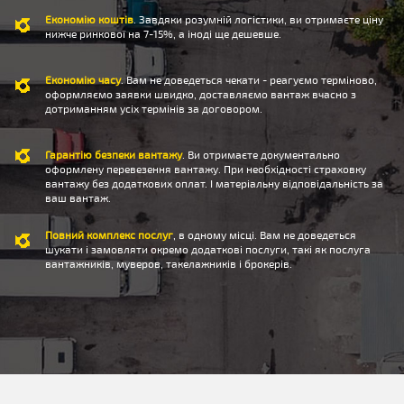
Економію коштів
. Завдяки розумній логістики, ви отримаєте ціну
нижче ринкової на 7-15%, а іноді ще дешевше.
Економію часу
. Вам не доведеться чекати - реагуємо терміново,
оформляємо заявки швидко, доставляємо вантаж вчасно з
дотриманням усіх термінів за договором.
Гарантію безпеки вантажу
. Ви отримаєте документально
оформлену перевезення вантажу. При необхідності страховку
вантажу без додаткових оплат. І матеріальну відповідальність за
ваш вантаж.
Повний комплекс послуг
, в одному місці. Вам не доведеться
шукати і замовляти окремо додаткові послуги, такі як послуга
вантажників, муверов, такелажників і брокерів.