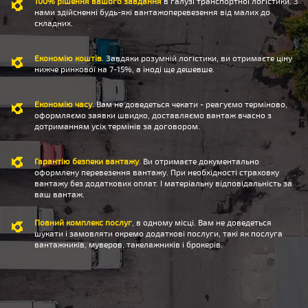
100% рішення вашого завдання
в галузі транспортної логістики. З
нами здійсненні будь-які вантажоперевезення від малих до
складних.
Економію коштів
. Завдяки розумній логістики, ви отримаєте ціну
нижче ринкової на 7-15%, а іноді ще дешевше.
Економію часу
. Вам не доведеться чекати - реагуємо терміново,
оформляємо заявки швидко, доставляємо вантаж вчасно з
дотриманням усіх термінів за договором.
Гарантію безпеки вантажу
. Ви отримаєте документально
оформлену перевезення вантажу. При необхідності страховку
вантажу без додаткових оплат. І матеріальну відповідальність за
ваш вантаж.
Повний комплекс послуг
, в одному місці. Вам не доведеться
шукати і замовляти окремо додаткові послуги, такі як послуга
вантажників, муверов, такелажників і брокерів.