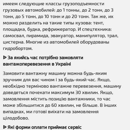
имеем следующие классы грузоподъемности
грузовых автомобилей: до 1 тонны, до 2 тонн, до 3
тонн, до 5 тонн, до 10 тонн и до 20 тонн. Так же, их
можно разделить на такие типы кузова: тент,
площадка, будка, рефрижератор. И спецтехника:
самосвал, пирамида, эвакуатор, манипулятор, трал,
цистерна. Многие из автомобилей оборудованы
гидробортом.
ᐉ За якийсь час потрібно замовляти
вантажоперевезення в Україні
Замовити вантажну машину можна будь-яким
зручним для вас чином і за будь-який час. Якщо,
необхідно терміново вантажне перевезення, машину
доведеться почекати максимум 30 хвилин. Якщо,
замовлення містить позицію вантажники, то час
може збільшитися до 60 хвилин, не більше. В інших
випадках, ми готові виїхати на замовлення
цілодобово.
ᐉ Які форми оплати приймає сервіс