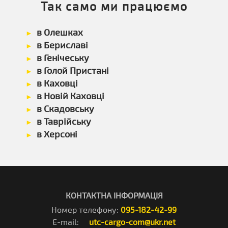
Так само ми працюємо
в Олешках
в Бериславі
в Генічеську
в Голой Пристані
в Каховці
в Новій Каховці
в Скадовську
в Таврійську
в Херсоні
КОНТАКТНА ІНФОРМАЦІЯ
Номер телефону:
095-182-42-99
E-mail:
utc-cargo-com@ukr.net