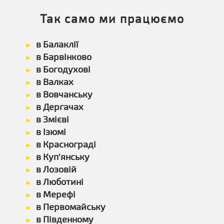
Так само ми працюємо
в Балаклії
в Барвінково
в Богодухові
в Валках
в Вовчанську
в Дергачах
в Змієві
в Ізюмі
в Краснограді
в Куп'янську
в Лозовій
в Люботині
в Мерефі
в Первомайську
в Південному