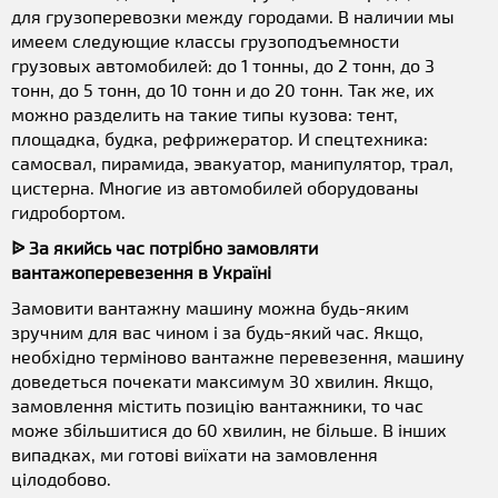
для грузоперевозки между городами. В наличии мы
имеем следующие классы грузоподъемности
грузовых автомобилей: до 1 тонны, до 2 тонн, до 3
тонн, до 5 тонн, до 10 тонн и до 20 тонн. Так же, их
можно разделить на такие типы кузова: тент,
площадка, будка, рефрижератор. И спецтехника:
самосвал, пирамида, эвакуатор, манипулятор, трал,
цистерна. Многие из автомобилей оборудованы
гидробортом.
ᐉ За якийсь час потрібно замовляти
вантажоперевезення в Україні
Замовити вантажну машину можна будь-яким
зручним для вас чином і за будь-який час. Якщо,
необхідно терміново вантажне перевезення, машину
доведеться почекати максимум 30 хвилин. Якщо,
замовлення містить позицію вантажники, то час
може збільшитися до 60 хвилин, не більше. В інших
випадках, ми готові виїхати на замовлення
цілодобово.