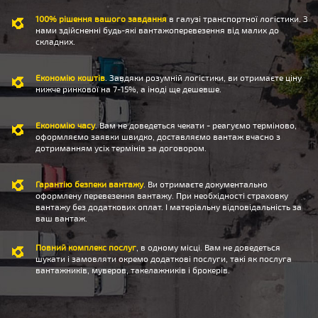
100% рішення вашого завдання
в галузі транспортної логістики. З
нами здійсненні будь-які вантажоперевезення від малих до
складних.
Економію коштів
. Завдяки розумній логістики, ви отримаєте ціну
нижче ринкової на 7-15%, а іноді ще дешевше.
Економію часу
. Вам не доведеться чекати - реагуємо терміново,
оформляємо заявки швидко, доставляємо вантаж вчасно з
дотриманням усіх термінів за договором.
Гарантію безпеки вантажу
. Ви отримаєте документально
оформлену перевезення вантажу. При необхідності страховку
вантажу без додаткових оплат. І матеріальну відповідальність за
ваш вантаж.
Повний комплекс послуг
, в одному місці. Вам не доведеться
шукати і замовляти окремо додаткові послуги, такі як послуга
вантажників, муверов, такелажників і брокерів.