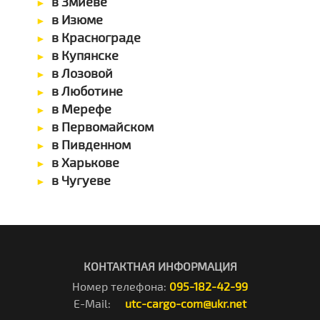
в Змиеве
в Изюме
в Краснограде
в Купянске
в Лозовой
в Люботине
в Мерефе
в Первомайском
в Пивденном
в Харькове
в Чугуеве
КОНТАКТНАЯ ИНФОРМАЦИЯ
Номер телефона:
095-182-42-99
E-Mail:
utc-cargo-com@ukr.net