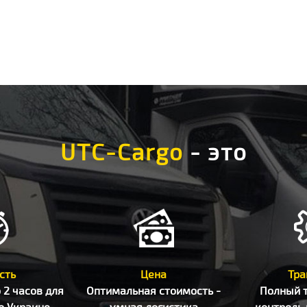
UTC-Cargo
- это
сть
Цена
Тра
 2 часов для
Оптимальная стоимость -
Полный 
о Украине
умная логистика
контроль 