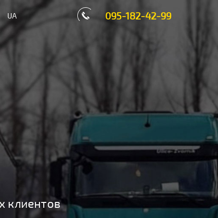
095-182-42-99
UA
х клиентов