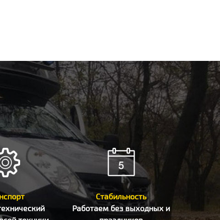
нспорт
Стабильность
технический
Работаем без выходных и
всей техники
праздников