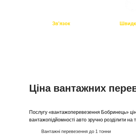
Зв'язок
Швидк
Ми на зв'язку 24/7
Подача авто 
перевезення 
Ціна вантажних пере
Послугу «вантажоперевезення Бобринець» ціна
вантажопідйомності авто зручно розділити на т
Вантажні перевезення до 1 тонни