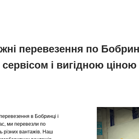
ажні перевезення по Бобри
сервісом і вигідною ціною
перевезення в Бобринці і
час, ми перевезли по
ть різних вантажів. Наш