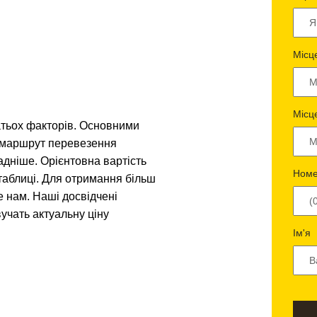
Місц
Місц
атьох факторів. Основними
і маршрут перевезення
адніше. Орієнтовна вартість
Номе
таблиці. Для отримання більш
е нам. Наші досвідчені
учать актуальну ціну
Ім'я