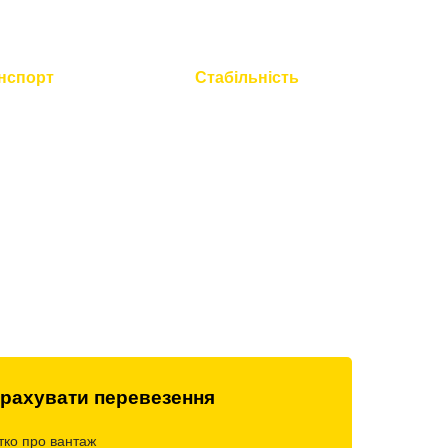
нспорт
Стабільність
 технічний
Працюємо без вихідних і
всієї техніки
свят
рахувати перевезення
тко про вантаж