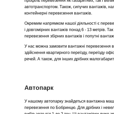
профіль перевезення як габаритних, так і вел
автотранспортом. Також, сипучих вантажів, на
контейнерні перевезення вантажів.
Окремим напрямком нашої діяльності є переве
і довгомірних вантажів понад 6 - 13 метрів. Та
перевезення збірних вантажів і попутні вантаж
У нас можна замовити вантажні перевезення в
здійснення квартирного переїзду, переїзду офіс
речей. А також, для інших дрібних малогабарит
Автопарк
У нашому автопарку знайдеться вантажна маш
перевезення по Бобринцю. Для дрібних і невел
вибір авто від 1 до 2 тон. Ці вантажівки дуже 