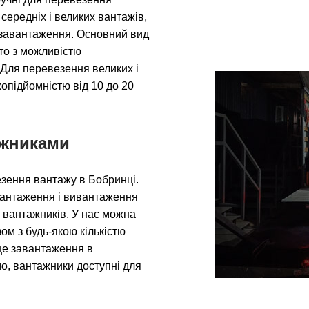
середніх і великих вантажів,
ми завантаження. Основний вид
вто з можливістю
 Для перевезення великих і
опідйомністю від 10 до 20
ажниками
зення вантажу в Бобринці.
вантаження і вивантаження
 вантажників. У нас можна
ом з будь-якою кількістю
сце завантаження в
о, вантажники доступні для