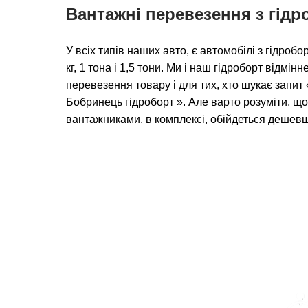
Вантажні перевезення з гід
У всіх типів наших авто, є автомобілі з гідро
кг, 1 тона і 1,5 тони. Ми і наш гідроборт відмін
перевезення товару і для тих, хто шукає запи
Бобринець гідроборт ». Але варто розуміти, щ
вантажниками, в комплексі, обійдеться дешев