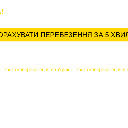
!
У нас найкращі умови для постійних к
ОРАХУВАТИ ПЕРЕВЕЗЕННЯ ЗА 5 ХВИ
-
Вантажоперевезення по Україні
-
Вантажоперевезення в 