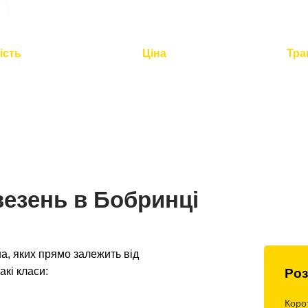
ість
Ціна
Тра
2 годин для
Оптимальна вартість -
Повний
по Україні
розумна логістика
контроль 
везень в Бобринці
, яких прямо залежить від
акі класи:
Роз
Коро