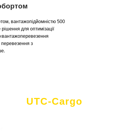
робортом
бортом, вантажопідйомністю 500
не рішення для оптимізації
т «вантажоперевезення
о перевезення з
ше.
UTC-Cargo
- це