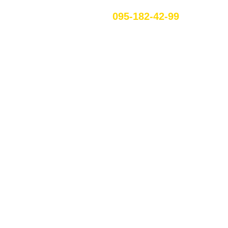
095-182-42-99
RU
ЕННЯ В