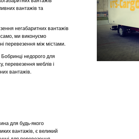
икогабаритних вантажів
ливних вантажів та
зення негабаритних вантажів
к само, ми виконуємо
ні перевезення між містами.
 Бобринці недорого для
у, перевезення меблів і
них вантажів.
ина для будь-якого
иких вантажів, є великий
зручні для перевезення