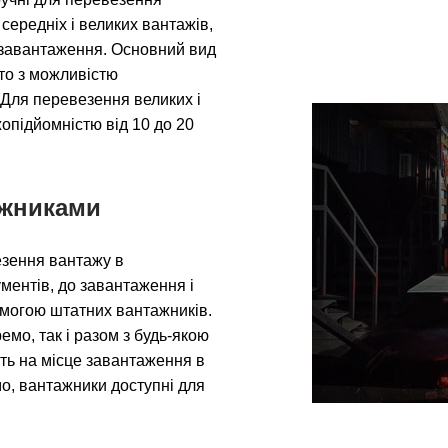
середніх і великих вантажів,
ми завантаження. Основний вид
вто з можливістю
 Для перевезення великих і
опідйомністю від 10 до 20
ажниками
езення вантажу в
ментів, до завантаження і
могою штатних вантажників.
мо, так і разом з будь-якою
уть на місце завантаження в
о, вантажники доступні для