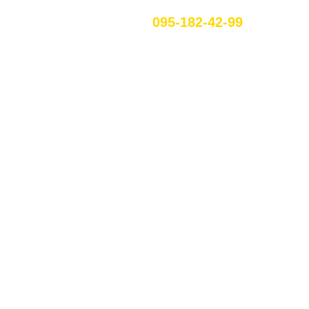
095-182-42-99
RU
ЕННЯ В
І