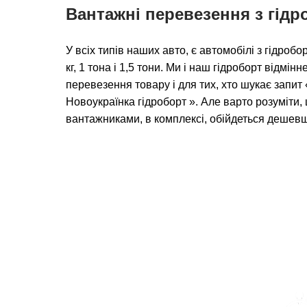
Вантажні перевезення з гід
У всіх типів наших авто, є автомобілі з гідро
кг, 1 тона і 1,5 тони. Ми і наш гідроборт відмін
перевезення товару і для тих, хто шукає запи
Новоукраїнка гідроборт ». Але варто розуміти,
вантажниками, в комплексі, обійдеться дешев