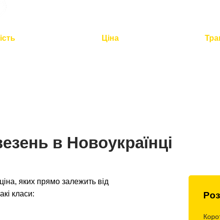
ість
Ціна
Тра
2 годин для
Оптимальна вартість -
Повний
по Україні
розумна логістика
контроль 
езень в Новоукраїнці
іна, яких прямо залежить від
акі класи:
Роз
Коро