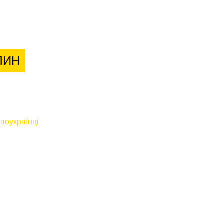
лієнтів
ЛИН
воукраїнці