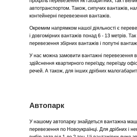
профіль перевезення як габаритних, так і вел
автотранспортом. Також, сипучих вантажів, на
контейнерні перевезення вантажів.
Окремим напрямком нашої діяльності є переве
і довгомірних вантажів понад 6 - 13 метрів. Та
перевезення збірних вантажів і попутні вантаж
У нас можна замовити вантажні перевезення в
здійснення квартирного переїзду, переїзду офіс
речей. А також, для інших дрібних малогабарит
Автопарк
У нашому автопарку знайдеться вантажна маш
перевезення по Новоукраїнці. Для дрібних і не
вибір авто від 1 до 2 тон. Ці вантажівки дуже 