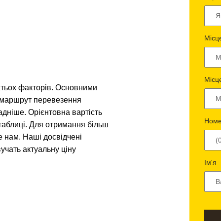
Місц
Місц
атьох факторів. Основними
і маршрут перевезення
адніше. Орієнтовна вартість
Номе
таблиці. Для отримання більш
е нам. Наші досвідчені
учать актуальну ціну
Ім'я