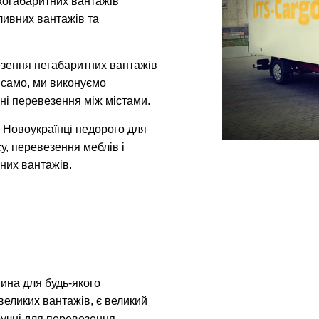
икогабаритних вантажів
ливних вантажів та
зення негабаритних вантажів
к само, ми виконуємо
ні перевезення між містами.
 Новоукраїнці недорого для
у, перевезення меблів і
них вантажів.
ина для будь-якого
великих вантажів, є великий
зручні для перевезення