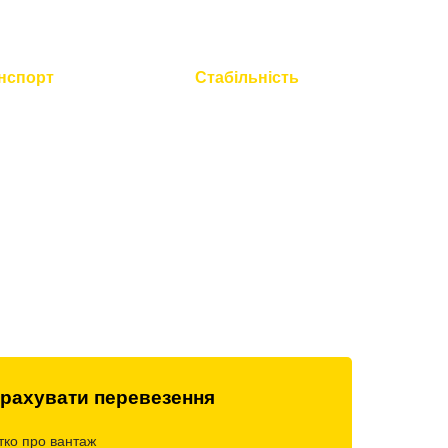
нспорт
Стабільність
 технічний
Працюємо без вихідних і
всієї техніки
свят
рахувати перевезення
тко про вантаж