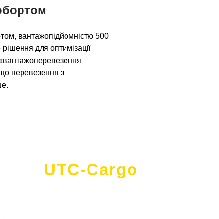
робортом
бортом, вантажопідйомністю 500
не рішення для оптимізації
т «вантажоперевезення
 що перевезення з
ше.
UTC-Cargo
- це