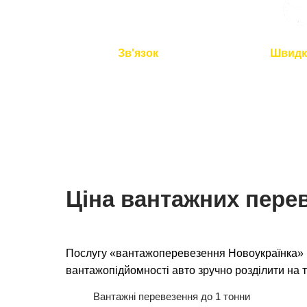
Зв'язок
Швидк
Ми на зв'язку 24/7
Подача авто 
перевезення 
Ціна вантажних перев
Послугу «вантажоперевезення Новоукраїнка» ц
вантажопідйомності авто зручно розділити на т
Вантажні перевезення до 1 тонни