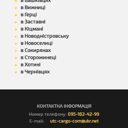
в Вашківцях
в Вижниці
в Герці
в Заставні
в Кіцмані
в Новодністровську
в Новоселиці
в Сокирянах
в Сторожинеці
в Хотині
в Чернівцях
КОНТАКТНА ІНФОРМАЦІЯ
Номер телефону:
095-182-42-99
E-mail:
utc-cargo-com@ukr.net