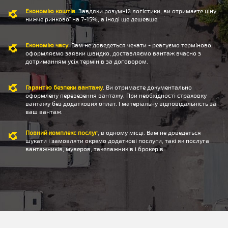
Економію коштів
. Завдяки розумній логістики, ви отримаєте ціну
нижче ринкової на 7-15%, а іноді ще дешевше.
Економію часу
. Вам не доведеться чекати - реагуємо терміново,
оформляємо заявки швидко, доставляємо вантаж вчасно з
дотриманням усіх термінів за договором.
Гарантію безпеки вантажу
. Ви отримаєте документально
оформлену перевезення вантажу. При необхідності страховку
вантажу без додаткових оплат. І матеріальну відповідальність за
ваш вантаж.
Повний комплекс послуг
, в одному місці. Вам не доведеться
шукати і замовляти окремо додаткові послуги, такі як послуга
вантажників, муверов, такелажників і брокерів.