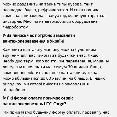
можно разделить на такие типы кузова: тент,
площадка, будка, рефрижератор. И спецтехника:
самосвал, пирамида, эвакуатор, манипулятор, трал,
цистерна. Многие из автомобилей оборудованы
гидробортом.
ᐉ За якийсь час потрібно замовляти
вантажоперевезення в Україні
Замовити вантажну машину можна будь-яким
зручним для вас чином і за будь-який час. Якщо,
необхідно терміново вантажне перевезення, машину
доведеться почекати максимум 30 хвилин. Якщо,
замовлення містить позицію вантажники, то час
може збільшитися до 60 хвилин, не більше. В інших
випадках, ми готові виїхати на замовлення
цілодобово.
ᐉ Які форми оплати приймає сервіс
вантажоперевезень UTC-Cargo?
Ми приймаємо будь-яку форму оплати, переваг у нас