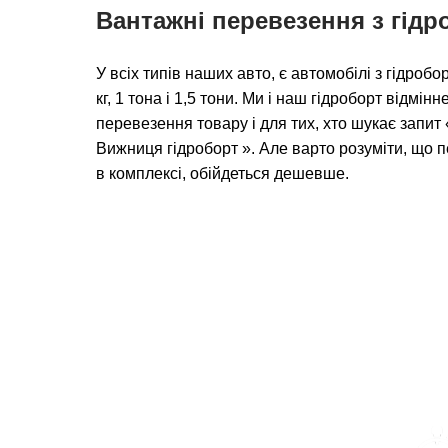
Вантажні перевезення з гід
У всіх типів наших авто, є автомобілі з гідро
кг, 1 тона і 1,5 тони. Ми і наш гідроборт відмін
перевезення товару і для тих, хто шукає запи
Вижниця гідроборт ». Але варто розуміти, що 
в комплексі, обійдеться дешевше.