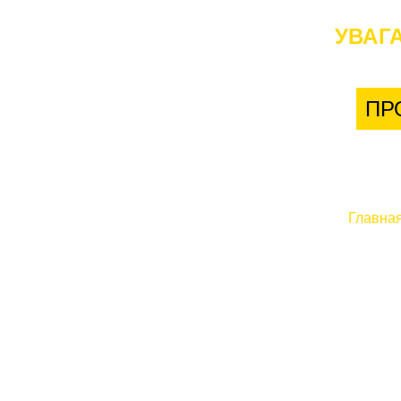
УВАГА
ПР
Главна