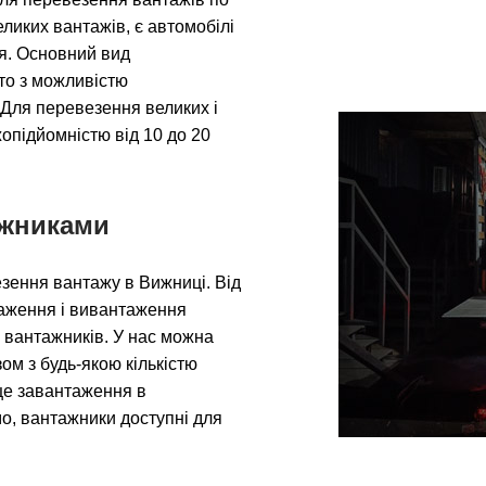
еликих вантажів, є автомобілі
ня. Основний вид
вто з можливістю
 Для перевезення великих і
опідйомністю від 10 до 20
ажниками
зення вантажу в Вижниці. Від
таження і вивантаження
 вантажників. У нас можна
ом з будь-якою кількістю
сце завантаження в
о, вантажники доступні для