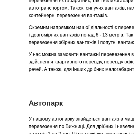
перевезення як габаритних, так і великогабар
автотранспортом. Також, сипучих вантажів, на
контейнерні перевезення вантажів.
Окремим напрямком нашої діяльності є переве
і довгомірних вантажів понад 6 - 13 метрів. Та
перевезення збірних вантажів і попутні вантаж
У нас можна замовити вантажні перевезення в
здійснення квартирного переїзду, переїзду офіс
речей. А також, для інших дрібних малогабарит
Автопарк
У нашому автопарку знайдеться вантажна маш
перевезення по Вижниці. Для дрібних і невелик
авто від 1 до 2 тон. Ці вантажівки дуже зручні