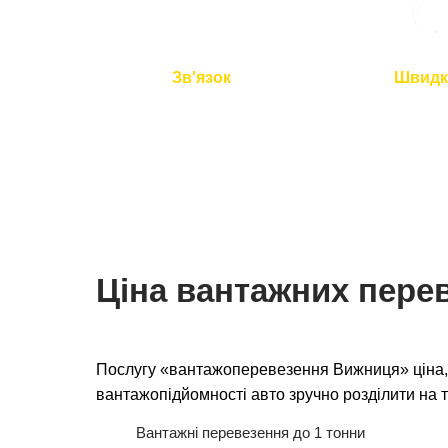
Зв'язок
Швидк
Ми на зв'язку 24/7
Подача авто 
перевезення 
Ціна вантажних пере
Послугу «вантажоперевезення Вижниця» ціна, 
вантажопідйомності авто зручно розділити на т
Вантажні перевезення до 1 тонни