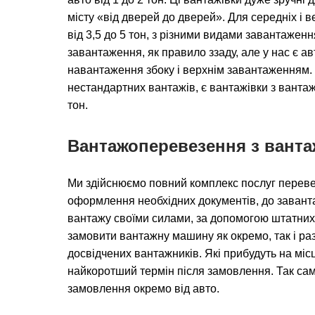
місту «від дверей до дверей». Для середніх і в
від 3,5 до 5 тон, з різними видами завантажен
завантаження, як правило ззаду, але у нас є а
навантаження збоку і верхнім завантаженням.
нестандартних вантажів, є вантажівки з вантаж
тон.
Вантажоперевезення з вант
Ми здійснюємо повний комплекс послуг переве
оформлення необхідних документів, до заван
вантажу своїми силами, за допомогою штатних
замовити вантажну машину як окремо, так і раз
досвідчених вантажників. Які прибудуть на мі
найкоротший термін після замовлення. Так сам
замовлення окремо від авто.