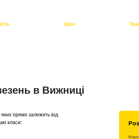
ість
Ціна
Тра
2 годин для
Оптимальна вартість -
Повний
по Україні
розумна логістика
контроль 
везень в Вижниці
яких прямо залежить від
акі класи:
Роз
Коро