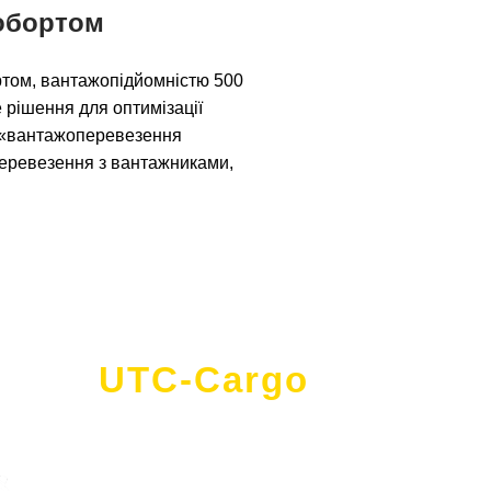
робортом
бортом, вантажопідйомністю 500
не рішення для оптимізації
т «вантажоперевезення
перевезення з вантажниками,
UTC-Cargo
- це