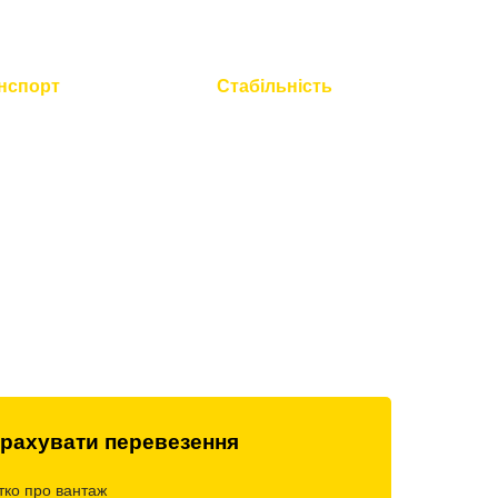
нспорт
Стабільність
 технічний
Працюємо без вихідних і
всієї техніки
свят
рахувати перевезення
тко про вантаж