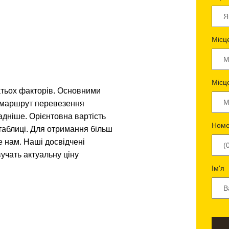
Місц
Місц
атьох факторів. Основними
і маршрут перевезення
адніше. Орієнтовна вартість
Номе
таблиці. Для отримання більш
е нам. Наші досвідчені
учать актуальну ціну
Ім'я