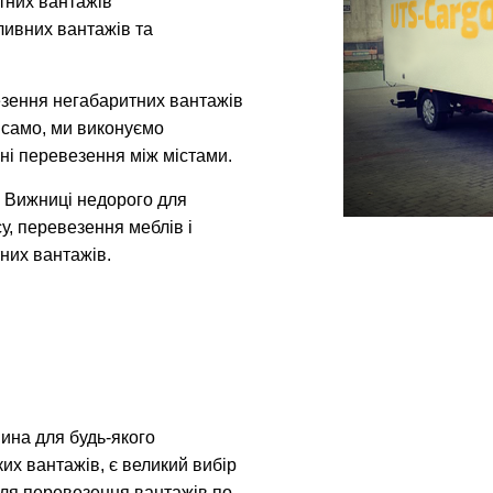
итних вантажів
ливних вантажів та
зення негабаритних вантажів
к само, ми виконуємо
ні перевезення між містами.
 Вижниці недорого для
у, перевезення меблів і
них вантажів.
ина для будь-якого
их вантажів, є великий вибір
 для перевезення вантажів по