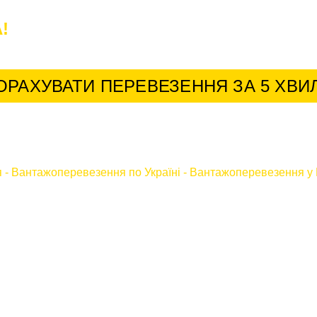
!
У нас найкращі умови для постійних к
ОРАХУВАТИ ПЕРЕВЕЗЕННЯ ЗА 5 ХВИ
я
-
Вантажоперевезення по Україні
-
Вантажоперевезення у 