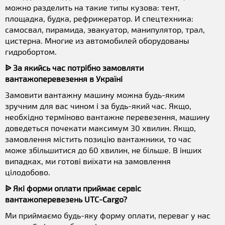
можно разделить на такие типы кузова: тент,
площадка, будка, рефрижератор. И спецтехника:
самосвал, пирамида, эвакуатор, манипулятор, трал,
цистерна. Многие из автомобилей оборудованы
гидробортом.
ᐉ За якийсь час потрібно замовляти
вантажоперевезення в Україні
Замовити вантажну машину можна будь-яким
зручним для вас чином і за будь-який час. Якщо,
необхідно терміново вантажне перевезення, машину
доведеться почекати максимум 30 хвилин. Якщо,
замовлення містить позицію вантажники, то час
може збільшитися до 60 хвилин, не більше. В інших
випадках, ми готові виїхати на замовлення
цілодобово.
ᐉ Які форми оплати приймає сервіс
вантажоперевезень UTC-Cargo?
Ми приймаємо будь-яку форму оплати, переваг у нас