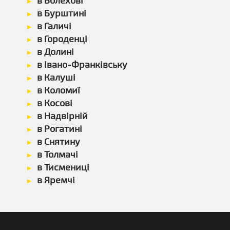
в Болехові
в Бурштині
в Галичі
в Городенці
в Долині
в Івано-Франківську
в Калуші
в Коломиї
в Косові
в Надвірній
в Рогатині
в Снятину
в Толмачі
в Тисмениці
в Яремчі