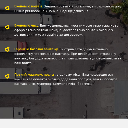
Економію коштів
. Завдяки розумній логістики, ви отримаєте ціну
нижче ринкової на 7-15%, а іноді ще дешевше.
Економію часу
. Вам не доведеться чекати - реагуємо терміново,
оформляємо заявки швидко, доставляємо вантаж вчасно з
дотриманням усіх термінів за договором.
Гарантію безпеки вантажу
. Ви отримаєте документально
оформлену перевезення вантажу. При необхідності страховку
вантажу без додаткових оплат. І матеріальну відповідальність за
ваш вантаж.
Повний комплекс послуг
, в одному місці. Вам не доведеться
шукати і замовляти окремо додаткові послуги, такі як послуга
вантажників, муверов, такелажників і брокерів.