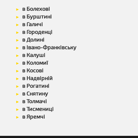
в Болехові
в Бурштині
в Галичі
в Городенці
в Долині
в Івано-Франківську
в Калуші
в Коломиї
в Косові
в Надвірній
в Рогатині
в Снятину
в Толмачі
в Тисмениці
в Яремчі