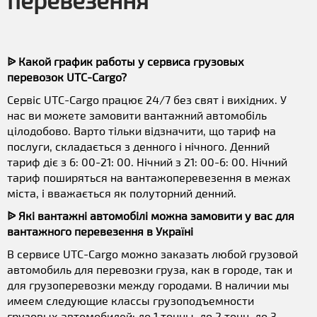
перевезення
ᐉ Какой график работы у сервиса грузовых
перевозок UTC-Cargo?
Сервіс UTC-Cargo працює 24/7 без свят і вихідних. У
нас ви можете замовити вантажний автомобіль
цілодобово. Варто тільки відзначити, що тариф на
послуги, складається з денного і нічного. Денний
тариф діє з 6: 00-21: 00. Нічний з 21: 00-6: 00. Нічний
тариф поширяться на вантажоперевезення в межах
міста, і вважається як полуторний денний.
ᐉ Які вантажні автомобілі можна замовити у вас для
вантажного перевезення в Україні
В сервисе UTC-Cargo можно заказать любой грузовой
автомобиль для перевозки груза, как в городе, так и
для грузоперевозки между городами. В наличии мы
имеем следующие классы грузоподъемности
грузовых автомобилей: до 1 тонны, до 2 тонн, до 3