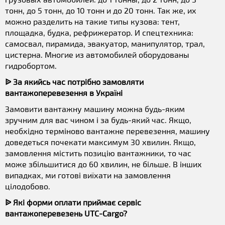
тонн, до 5 тонн, до 10 тонн и до 20 тонн. Так же, их
можно разделить на такие типы кузова: тент,
площадка, будка, рефрижератор. И спецтехника:
самосвал, пирамида, эвакуатор, манипулятор, трал,
цистерна. Многие из автомобилей оборудованы
гидробортом.
ᐉ За якийсь час потрібно замовляти
вантажоперевезення в Україні
Замовити вантажну машину можна будь-яким
зручним для вас чином і за будь-який час. Якщо,
необхідно терміново вантажне перевезення, машину
доведеться почекати максимум 30 хвилин. Якщо,
замовлення містить позицію вантажники, то час
може збільшитися до 60 хвилин, не більше. В інших
випадках, ми готові виїхати на замовлення
цілодобово.
ᐉ Які форми оплати приймає сервіс
вантажоперевезень UTC-Cargo?