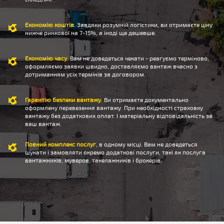
Економію коштів
. Завдяки розумній логістики, ви отримаєте ціну
нижче ринкової на 7-15%, а іноді ще дешевше.
Економію часу
. Вам не доведеться чекати - реагуємо терміново,
оформляємо заявки швидко, доставляємо вантаж вчасно з
дотриманням усіх термінів за договором.
Гарантію безпеки вантажу
. Ви отримаєте документально
оформлену перевезення вантажу. При необхідності страховку
вантажу без додаткових оплат. І матеріальну відповідальність за
ваш вантаж.
Повний комплекс послуг
, в одному місці. Вам не доведеться
шукати і замовляти окремо додаткові послуги, такі як послуга
вантажників, муверов, такелажників і брокерів.