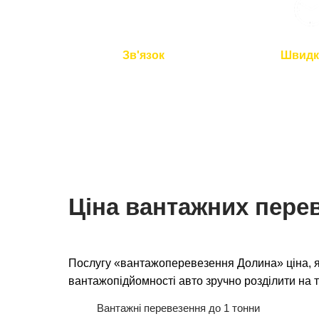
Зв'язок
Швидк
Ми на зв'язку 24/7
Подача авто 
перевезення 
Ціна вантажних пере
Послугу «вантажоперевезення Долина» ціна, я
вантажопідйомності авто зручно розділити на т
Вантажні перевезення до 1 тонни