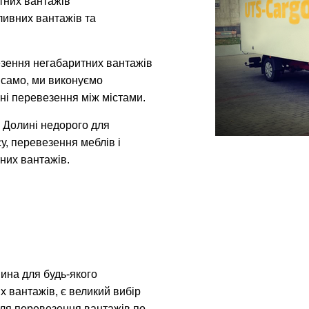
итних вантажів
ливних вантажів та
зення негабаритних вантажів
к само, ми виконуємо
ні перевезення між містами.
 Долині недорого для
у, перевезення меблів і
них вантажів.
ина для будь-якого
х вантажів, є великий вибір
 для перевезення вантажів по