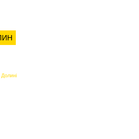
лієнтів
ЛИН
 Долині