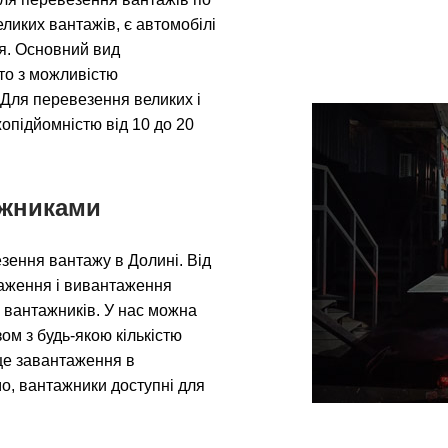
еликих вантажів, є автомобілі
ня. Основний вид
вто з можливістю
 Для перевезення великих і
опідйомністю від 10 до 20
ажниками
зення вантажу в Долині. Від
таження і вивантаження
 вантажників. У нас можна
ом з будь-якою кількістю
сце завантаження в
о, вантажники доступні для