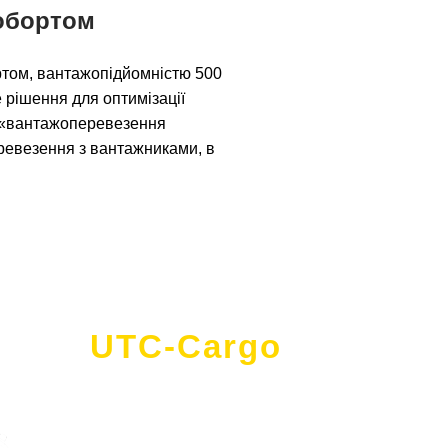
робортом
бортом, вантажопідйомністю 500
не рішення для оптимізації
т «вантажоперевезення
еревезення з вантажниками, в
UTC-Cargo
- це