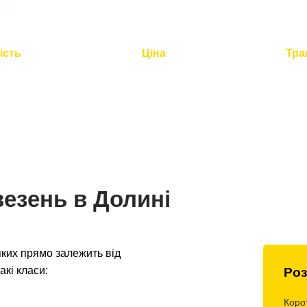
ість
Ціна
Тра
2 годин для
Оптимальна вартість -
Повний
по Україні
розумна логістика
контроль 
везень в Долині
ких прямо залежить від
акі класи:
Роз
Коро