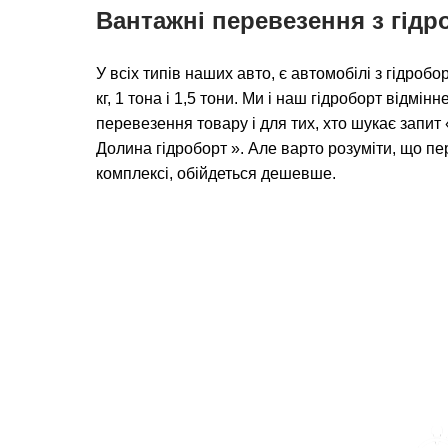
Вантажні перевезення з гід
У всіх типів наших авто, є автомобілі з гідро
кг, 1 тона і 1,5 тони. Ми і наш гідроборт відмін
перевезення товару і для тих, хто шукає запи
Долина гідроборт ». Але варто розуміти, що п
комплексі, обійдеться дешевше.