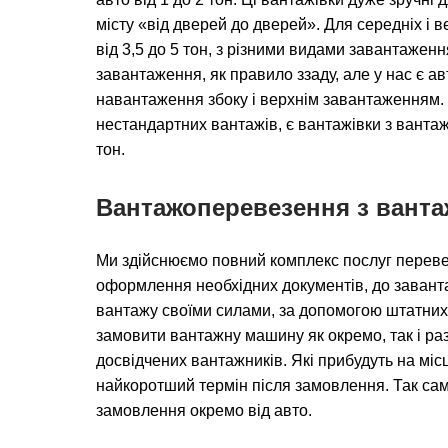
місту «від дверей до дверей». Для середніх і в
від 3,5 до 5 тон, з різними видами завантажен
завантаження, як правило ззаду, але у нас є а
навантаження збоку і верхнім завантаженням.
нестандартних вантажів, є вантажівки з вантаж
тон.
Вантажоперевезення з вант
Ми здійснюємо повний комплекс послуг переве
оформлення необхідних документів, до заван
вантажу своїми силами, за допомогою штатних
замовити вантажну машину як окремо, так і раз
досвідчених вантажників. Які прибудуть на мі
найкоротший термін після замовлення. Так сам
замовлення окремо від авто.