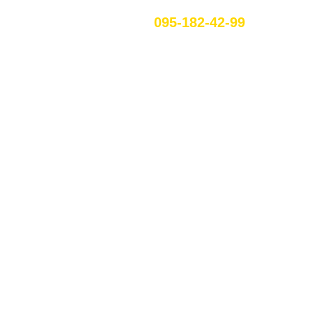
095-182-42-99
RU
ЕННЯ В