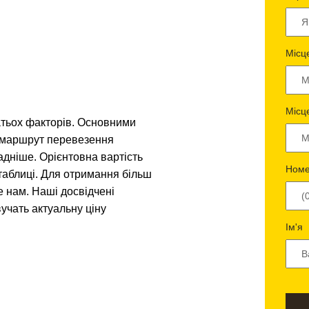
Місц
Місц
атьох факторів. Основними
і маршрут перевезення
адніше. Орієнтовна вартість
Номе
таблиці. Для отримання більш
е нам. Наші досвідчені
учать актуальну ціну
Ім'я