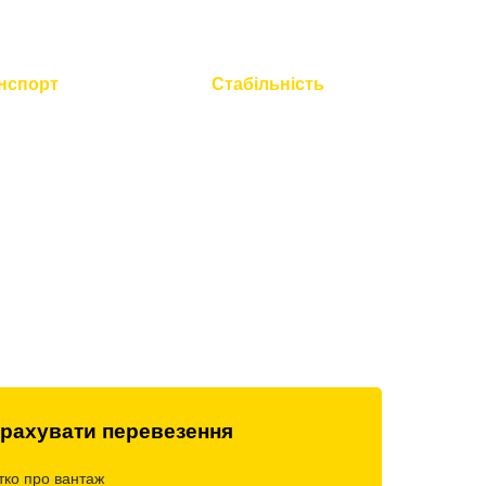
нспорт
Стабільність
 технічний
Працюємо без вихідних і
всієї техніки
свят
рахувати перевезення
тко про вантаж