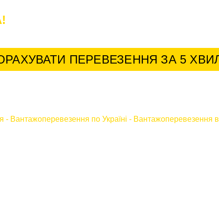
!
У нас найкращі умови для постійних к
ОРАХУВАТИ ПЕРЕВЕЗЕННЯ ЗА 5 ХВИ
я
-
Вантажоперевезення по Україні
-
Вантажоперевезення в