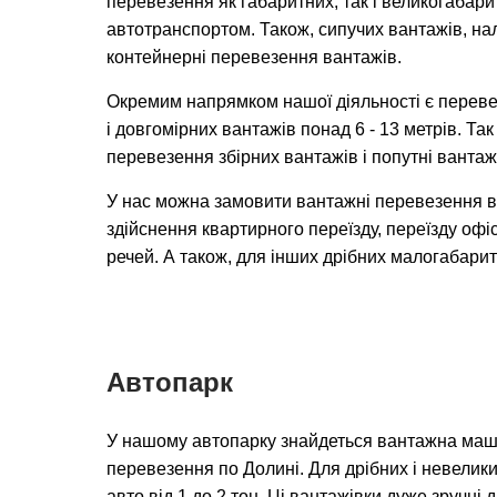
перевезення як габаритних, так і великогабар
автотранспортом. Також, сипучих вантажів, на
контейнерні перевезення вантажів.
Окремим напрямком нашої діяльності є переве
і довгомірних вантажів понад 6 - 13 метрів. Та
перевезення збірних вантажів і попутні вантаж
У нас можна замовити вантажні перевезення в
здійснення квартирного переїзду, переїзду офіс
речей. А також, для інших дрібних малогабарит
Автопарк
У нашому автопарку знайдеться вантажна маш
перевезення по Долині. Для дрібних і невелики
авто від 1 до 2 тон. Ці вантажівки дуже зручні