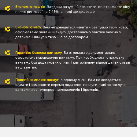
Економію коштів
. Завдяки розумній логістики, ви отримаєте ціну
нижче ринкової на 7-15%, а іноді ще дешевше.
Економію часу
. Вам не доведеться чекати - реагуємо терміново,
оформляємо заявки швидко, доставляємо вантаж вчасно з
дотриманням усіх термінів за договором.
Гарантію безпеки вантажу
. Ви отримаєте документально
оформлену перевезення вантажу. При необхідності страховку
вантажу без додаткових оплат. І матеріальну відповідальність за
ваш вантаж.
Повний комплекс послуг
, в одному місці. Вам не доведеться
шукати і замовляти окремо додаткові послуги, такі як послуга
вантажників, муверов, такелажників і брокерів.