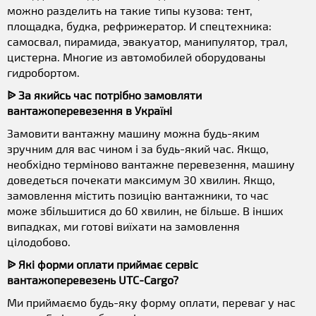
можно разделить на такие типы кузова: тент,
площадка, будка, рефрижератор. И спецтехника:
самосвал, пирамида, эвакуатор, манипулятор, трал,
цистерна. Многие из автомобилей оборудованы
гидробортом.
ᐉ За якийсь час потрібно замовляти
вантажоперевезення в Україні
Замовити вантажну машину можна будь-яким
зручним для вас чином і за будь-який час. Якщо,
необхідно терміново вантажне перевезення, машину
доведеться почекати максимум 30 хвилин. Якщо,
замовлення містить позицію вантажники, то час
може збільшитися до 60 хвилин, не більше. В інших
випадках, ми готові виїхати на замовлення
цілодобово.
ᐉ Які форми оплати приймає сервіс
вантажоперевезень UTC-Cargo?
Ми приймаємо будь-яку форму оплати, переваг у нас