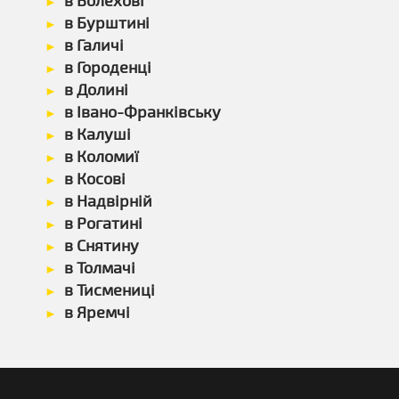
в Болехові
в Бурштині
в Галичі
в Городенці
в Долині
в Івано-Франківську
в Калуші
в Коломиї
в Косові
в Надвірній
в Рогатині
в Снятину
в Толмачі
в Тисмениці
в Яремчі