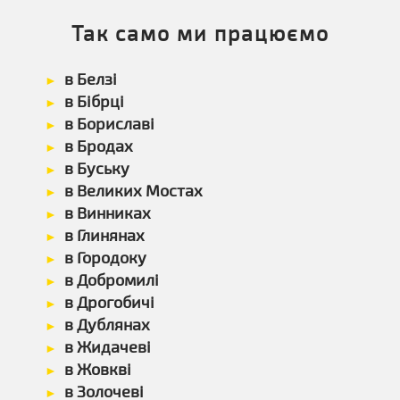
Так само ми працюємо
в Белзі
в Бібрці
в Бориславі
в Бродах
в Буську
в Великих Мостах
в Винниках
в Глинянах
в Городоку
в Добромилі
в Дрогобичі
в Дублянах
в Жидачеві
в Жовкві
в Золочеві