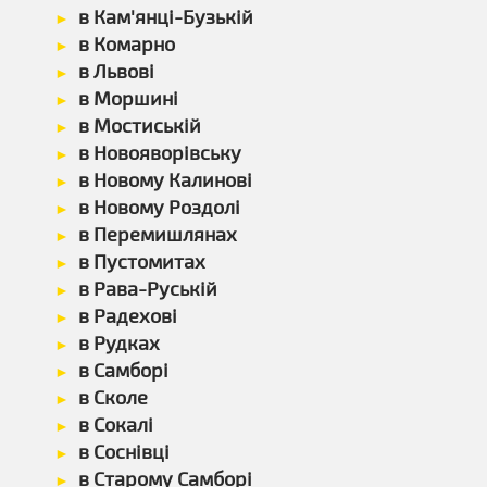
в Кам'янці-Бузькій
в Комарно
в Львові
в Моршині
в Мостиській
в Новояворівську
в Новому Калинові
в Новому Роздолі
в Перемишлянах
в Пустомитах
в Рава-Руській
в Радехові
в Рудках
в Самборі
в Сколе
в Сокалі
в Соснівці
в Старому Самборі