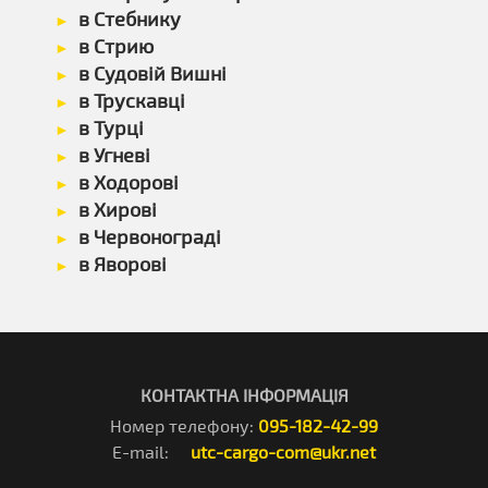
в Стебнику
в Стрию
в Судовій Вишні
в Трускавці
в Турці
в Угневі
в Ходорові
в Хирові
в Червонограді
в Яворові
КОНТАКТНА ІНФОРМАЦІЯ
Номер телефону:
095-182-42-99
E-mail:
utc-cargo-com@ukr.net