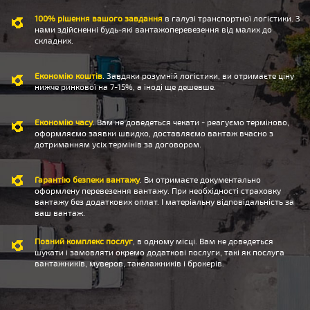
100% рішення вашого завдання
в галузі транспортної логістики. З
нами здійсненні будь-які вантажоперевезення від малих до
складних.
Економію коштів
. Завдяки розумній логістики, ви отримаєте ціну
нижче ринкової на 7-15%, а іноді ще дешевше.
Економію часу
. Вам не доведеться чекати - реагуємо терміново,
оформляємо заявки швидко, доставляємо вантаж вчасно з
дотриманням усіх термінів за договором.
Гарантію безпеки вантажу
. Ви отримаєте документально
оформлену перевезення вантажу. При необхідності страховку
вантажу без додаткових оплат. І матеріальну відповідальність за
ваш вантаж.
Повний комплекс послуг
, в одному місці. Вам не доведеться
шукати і замовляти окремо додаткові послуги, такі як послуга
вантажників, муверов, такелажників і брокерів.