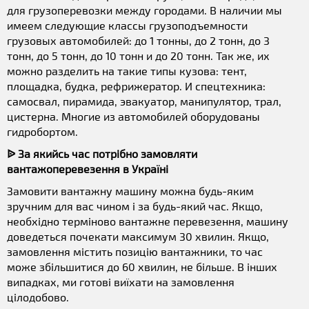
для грузоперевозки между городами. В наличии мы
имеем следующие классы грузоподъемности
грузовых автомобилей: до 1 тонны, до 2 тонн, до 3
тонн, до 5 тонн, до 10 тонн и до 20 тонн. Так же, их
можно разделить на такие типы кузова: тент,
площадка, будка, рефрижератор. И спецтехника:
самосвал, пирамида, эвакуатор, манипулятор, трал,
цистерна. Многие из автомобилей оборудованы
гидробортом.
ᐉ За якийсь час потрібно замовляти
вантажоперевезення в Україні
Замовити вантажну машину можна будь-яким
зручним для вас чином і за будь-який час. Якщо,
необхідно терміново вантажне перевезення, машину
доведеться почекати максимум 30 хвилин. Якщо,
замовлення містить позицію вантажники, то час
може збільшитися до 60 хвилин, не більше. В інших
випадках, ми готові виїхати на замовлення
цілодобово.