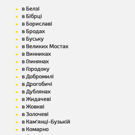
в Белзі
в Бібрці
в Бориславі
в Бродах
в Буську
в Великих Мостах
в Винниках
в Глинянах
в Городоку
в Добромилі
в Дрогобичі
в Дублянах
в Жидачеві
в Жовкві
в Золочеві
в Кам'янці-Бузькій
в Комарно