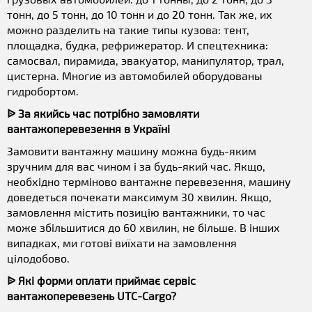
тонн, до 5 тонн, до 10 тонн и до 20 тонн. Так же, их
можно разделить на такие типы кузова: тент,
площадка, будка, рефрижератор. И спецтехника:
самосвал, пирамида, эвакуатор, манипулятор, трал,
цистерна. Многие из автомобилей оборудованы
гидробортом.
ᐉ За якийсь час потрібно замовляти
вантажоперевезення в Україні
Замовити вантажну машину можна будь-яким
зручним для вас чином і за будь-який час. Якщо,
необхідно терміново вантажне перевезення, машину
доведеться почекати максимум 30 хвилин. Якщо,
замовлення містить позицію вантажники, то час
може збільшитися до 60 хвилин, не більше. В інших
випадках, ми готові виїхати на замовлення
цілодобово.
ᐉ Які форми оплати приймає сервіс
вантажоперевезень UTC-Cargo?