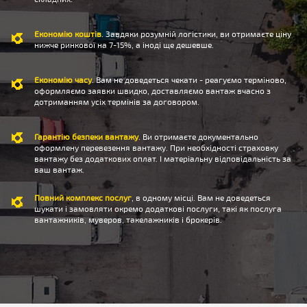
Економію коштів
. Завдяки розумній логістики, ви отримаєте ціну
нижче ринкової на 7-15%, а іноді ще дешевше.
Економію часу
. Вам не доведеться чекати - реагуємо терміново,
оформляємо заявки швидко, доставляємо вантаж вчасно з
дотриманням усіх термінів за договором.
Гарантію безпеки вантажу
. Ви отримаєте документально
оформлену перевезення вантажу. При необхідності страховку
вантажу без додаткових оплат. І матеріальну відповідальність за
ваш вантаж.
Повний комплекс послуг
, в одному місці. Вам не доведеться
шукати і замовляти окремо додаткові послуги, такі як послуга
вантажників, муверов, такелажників і брокерів.