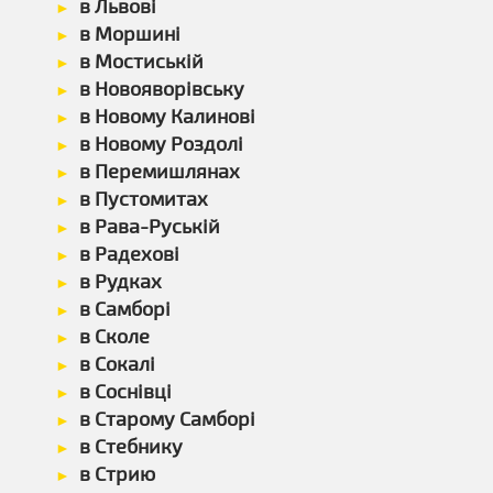
в Львові
в Моршині
в Мостиській
в Новояворівську
в Новому Калинові
в Новому Роздолі
в Перемишлянах
в Пустомитах
в Рава-Руській
в Радехові
в Рудках
в Самборі
в Сколе
в Сокалі
в Соснівці
в Старому Самборі
в Стебнику
в Стрию