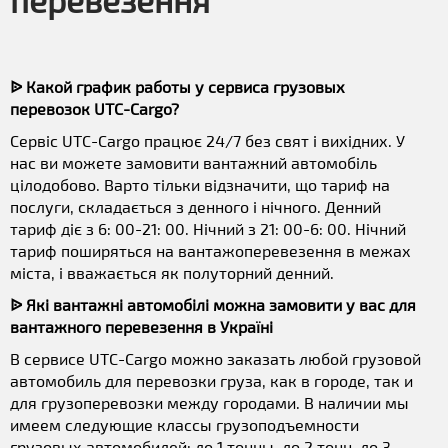
перевезення
ᐉ Какой график работы у сервиса грузовых
перевозок UTC-Cargo?
Сервіс UTC-Cargo працює 24/7 без свят і вихідних. У
нас ви можете замовити вантажний автомобіль
цілодобово. Варто тільки відзначити, що тариф на
послуги, складається з денного і нічного. Денний
тариф діє з 6: 00-21: 00. Нічний з 21: 00-6: 00. Нічний
тариф поширяться на вантажоперевезення в межах
міста, і вважається як полуторний денний.
ᐉ Які вантажні автомобілі можна замовити у вас для
вантажного перевезення в Україні
В сервисе UTC-Cargo можно заказать любой грузовой
автомобиль для перевозки груза, как в городе, так и
для грузоперевозки между городами. В наличии мы
имеем следующие классы грузоподъемности
грузовых автомобилей: до 1 тонны, до 2 тонн, до 3