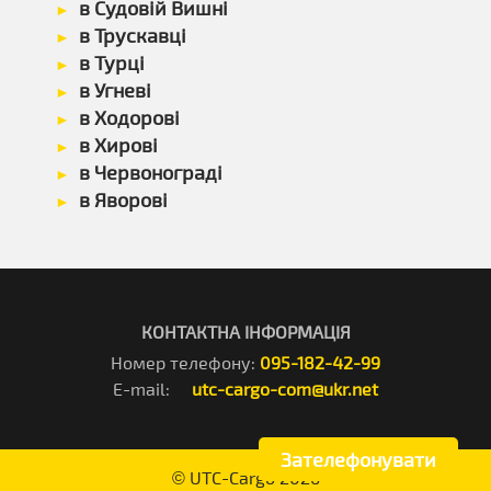
в Судовій Вишні
в Трускавці
в Турці
в Угневі
в Ходорові
в Хирові
в Червонограді
в Яворові
КОНТАКТНА ІНФОРМАЦІЯ
Номер телефону:
095-182-42-99
E-mail:
utc-cargo-com@ukr.net
Зателефонувати
©
UTC-Cargo
2026