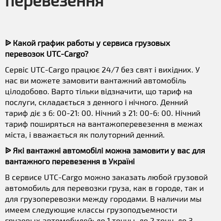
перевезення
ᐉ Какой график работы у сервиса грузовых
перевозок UTC-Cargo?
Сервіс UTC-Cargo працює 24/7 без свят і вихідних. У
нас ви можете замовити вантажний автомобіль
цілодобово. Варто тільки відзначити, що тариф на
послуги, складається з денного і нічного. Денний
тариф діє з 6: 00-21: 00. Нічний з 21: 00-6: 00. Нічний
тариф поширяться на вантажоперевезення в межах
міста, і вважається як полуторний денний.
ᐉ Які вантажні автомобілі можна замовити у вас для
вантажного перевезення в Україні
В сервисе UTC-Cargo можно заказать любой грузовой
автомобиль для перевозки груза, как в городе, так и
для грузоперевозки между городами. В наличии мы
имеем следующие классы грузоподъемности
грузовых автомобилей: до 1 тонны, до 2 тонн, до 3