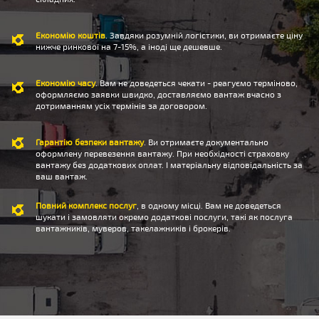
Економію коштів
. Завдяки розумній логістики, ви отримаєте ціну
нижче ринкової на 7-15%, а іноді ще дешевше.
Економію часу
. Вам не доведеться чекати - реагуємо терміново,
оформляємо заявки швидко, доставляємо вантаж вчасно з
дотриманням усіх термінів за договором.
Гарантію безпеки вантажу
. Ви отримаєте документально
оформлену перевезення вантажу. При необхідності страховку
вантажу без додаткових оплат. І матеріальну відповідальність за
ваш вантаж.
Повний комплекс послуг
, в одному місці. Вам не доведеться
шукати і замовляти окремо додаткові послуги, такі як послуга
вантажників, муверов, такелажників і брокерів.