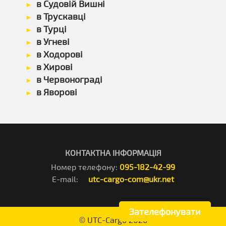
в Судовій Вишні
в Трускавці
в Турці
в Угневі
в Ходорові
в Хирові
в Червонограді
в Яворові
КОНТАКТНА ІНФОРМАЦІЯ
Номер телефону:
095-182-42-99
E-mail:
utc-cargo-com@ukr.net
Зателефонувати
©
UTC-Cargo
2026