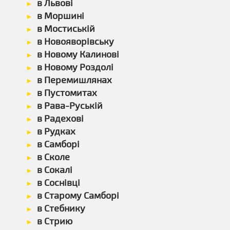
в Львові
в Моршині
в Мостиській
в Новояворівську
в Новому Калинові
в Новому Роздолі
в Перемишлянах
в Пустомитах
в Рава-Руській
в Радехові
в Рудках
в Самборі
в Сколе
в Сокалі
в Соснівці
в Старому Самборі
в Стебнику
в Стрию