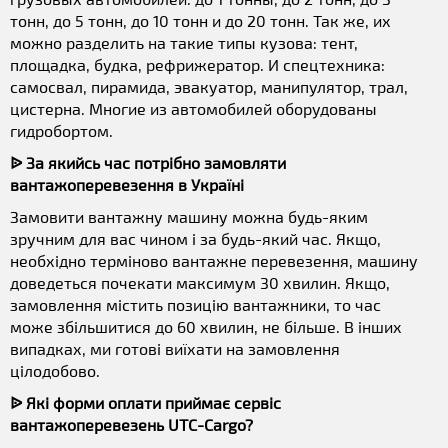
тонн, до 5 тонн, до 10 тонн и до 20 тонн. Так же, их
можно разделить на такие типы кузова: тент,
площадка, будка, рефрижератор. И спецтехника:
самосвал, пирамида, эвакуатор, манипулятор, трал,
цистерна. Многие из автомобилей оборудованы
гидробортом.
ᐉ За якийсь час потрібно замовляти
вантажоперевезення в Україні
Замовити вантажну машину можна будь-яким
зручним для вас чином і за будь-який час. Якщо,
необхідно терміново вантажне перевезення, машину
доведеться почекати максимум 30 хвилин. Якщо,
замовлення містить позицію вантажники, то час
може збільшитися до 60 хвилин, не більше. В інших
випадках, ми готові виїхати на замовлення
цілодобово.
ᐉ Які форми оплати приймає сервіс
вантажоперевезень UTC-Cargo?