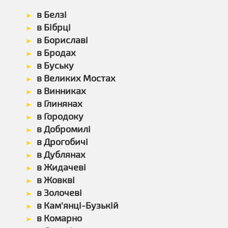
в Белзі
в Бібрці
в Бориславі
в Бродах
в Буську
в Великих Мостах
в Винниках
в Глинянах
в Городоку
в Добромилі
в Дрогобичі
в Дублянах
в Жидачеві
в Жовкві
в Золочеві
в Кам'янці-Бузькій
в Комарно