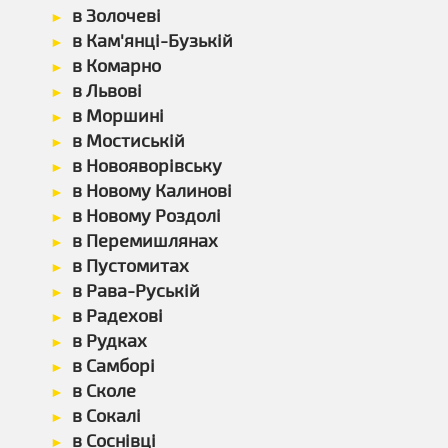
в Золочеві
в Кам'янці-Бузькій
в Комарно
в Львові
в Моршині
в Мостиській
в Новояворівську
в Новому Калинові
в Новому Роздолі
в Перемишлянах
в Пустомитах
в Рава-Руській
в Радехові
в Рудках
в Самборі
в Сколе
в Сокалі
в Соснівці