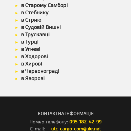
в Старому Самборі
в Стебнику
в Стрию
в Судовій Вишні
в Трускавці
в Турці
в Угневі
в Ходорові
в Хирові
в Червонограді
в Яворові
КОНТАКТНА ІНФОРМАЦІЯ
Номер телефону:
095-182-42-99
E-mail:
utc-cargo-com@ukr.net