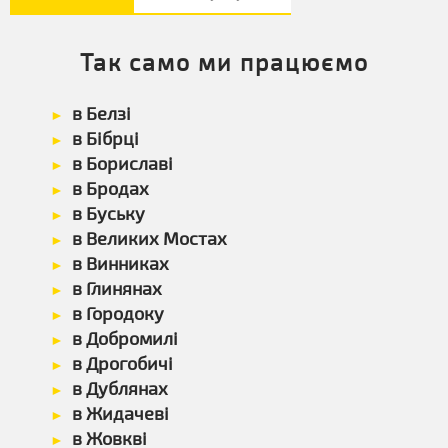
Так само ми працюємо
в Белзі
в Бібрці
в Бориславі
в Бродах
в Буську
в Великих Мостах
в Винниках
в Глинянах
в Городоку
в Добромилі
в Дрогобичі
в Дублянах
в Жидачеві
в Жовкві