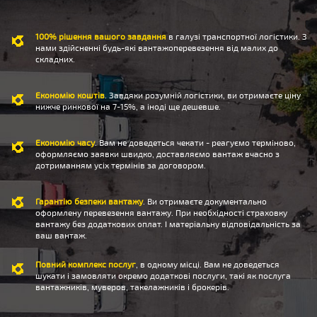
100% рішення вашого завдання
в галузі транспортної логістики. З
нами здійсненні будь-які вантажоперевезення від малих до
складних.
Економію коштів
. Завдяки розумній логістики, ви отримаєте ціну
нижче ринкової на 7-15%, а іноді ще дешевше.
Економію часу
. Вам не доведеться чекати - реагуємо терміново,
оформляємо заявки швидко, доставляємо вантаж вчасно з
дотриманням усіх термінів за договором.
Гарантію безпеки вантажу
. Ви отримаєте документально
оформлену перевезення вантажу. При необхідності страховку
вантажу без додаткових оплат. І матеріальну відповідальність за
ваш вантаж.
Повний комплекс послуг
, в одному місці. Вам не доведеться
шукати і замовляти окремо додаткові послуги, такі як послуга
вантажників, муверов, такелажників і брокерів.