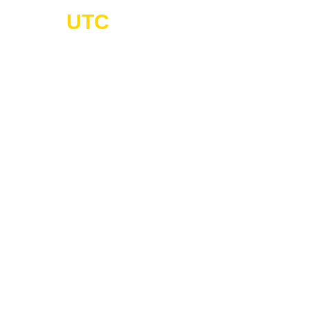
UTC
-Cargo
Г
ГРУЗОПЕ