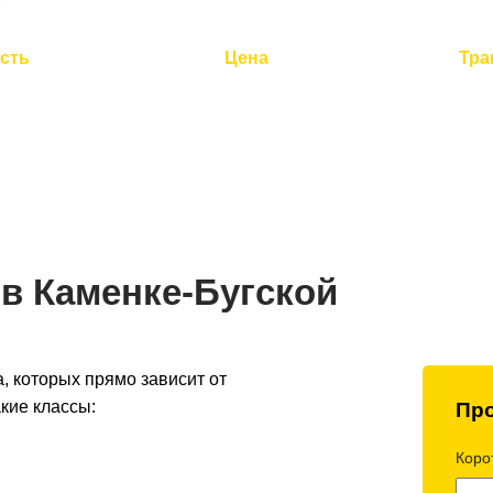
сть
Цена
Тра
до 2 часов
Оптимальная стоимость -
Полный 
 по Украине
умная логистика
контроль 
 в Каменке-Бугской
, которых прямо зависит от
кие классы:
Про
Корот