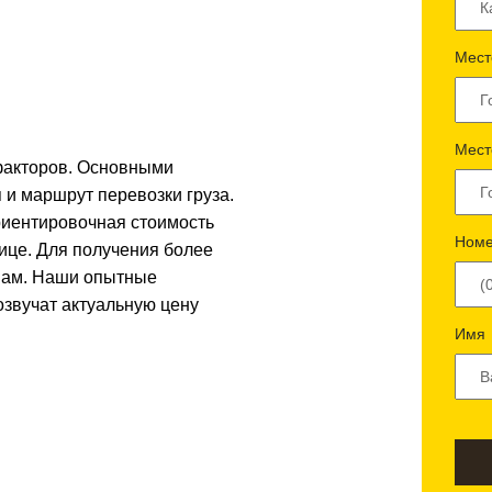
Мест
Мест
 факторов. Основными
 и маршрут перевозки груза.
риентировочная стоимость
Номе
лице. Для получения более
 нам. Наши опытные
озвучат актуальную цену
Имя