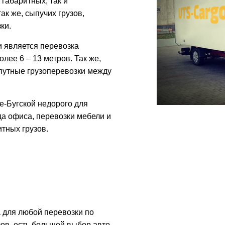
габаритных, так и
ак же, сыпучих грузов,
ки.
 является перевозка
лее 6 – 13 метров. Так же,
путные грузоперевозки между
е-Бугской недорого для
а офиса, перевозки мебели и
итных грузов.
 для любой перевозки по
зов, есть большой выбор авто