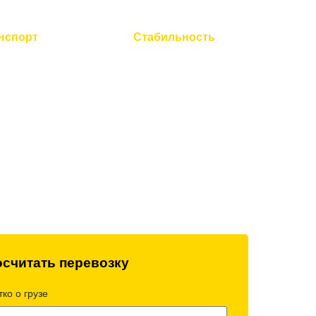
нспорт
Стабильность
технический
Работаем без выходных
всей техники
и праздников
считать перевозку
ко о грузе