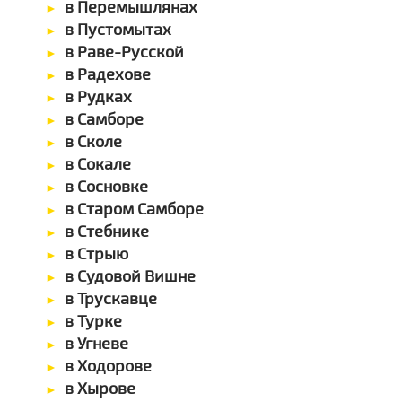
в Перемышлянах
в Пустомытах
в Раве-Русской
в Радехове
в Рудках
в Самборе
в Сколе
в Сокале
в Сосновке
в Старом Самборе
в Стебнике
в Стрыю
в Судовой Вишне
в Трускавце
в Турке
в Угневе
в Ходорове
в Хырове