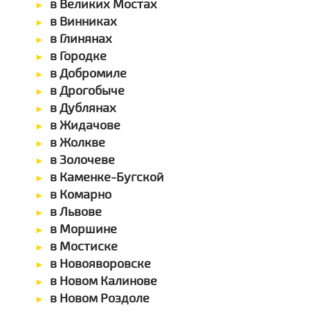
в Великих Мостах
в Винниках
в Глинянах
в Городке
в Добромиле
в Дрогобыче
в Дублянах
в Жидачове
в Жолкве
в Золочеве
в Каменке-Бугской
в Комарно
в Львове
в Моршине
в Мостиске
в Новояворовске
в Новом Калинове
в Новом Роздоле