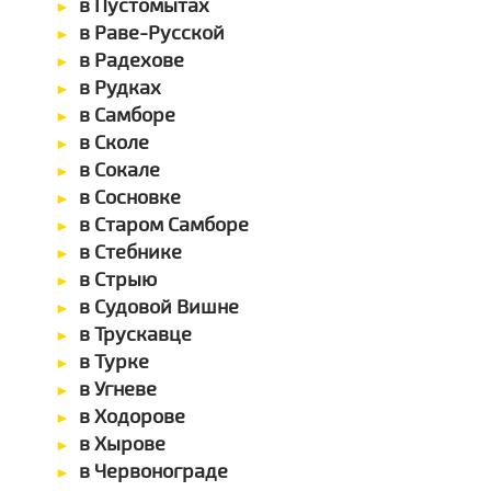
в Пустомытах
в Раве-Русской
в Радехове
в Рудках
в Самборе
в Сколе
в Сокале
в Сосновке
в Старом Самборе
в Стебнике
в Стрыю
в Судовой Вишне
в Трускавце
в Турке
в Угневе
в Ходорове
в Хырове
в Червонограде