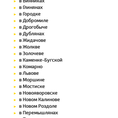
в Винниках
в Глинянах
в Городке
в Добромиле
в Дрогобыче
в Дублянах
в Жидачове
в Жолкве
в Золочеве
в Каменке-Бугской
в Комарно
в Львове
в Моршине
в Мостиске
в Новояворовске
в Новом Калинове
в Новом Роздоле
в Перемышлянах