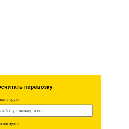
технический
Работаем без выходных
всей техники
и праздников
считать перевозку
ко о грузе
о загрузки