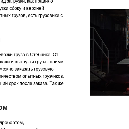
ид загрузки, как правило
узки сбоку и верхней
ных грузов, есть грузовики с
и
озки груза в Стебнике. От
зки и выгрузки груза своими
 можно заказать грузовую
личеством опытных грузчиков.
ший срок после заказа. Так же
.
ом
идробортом,