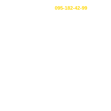
095-182-42-99
UA
СТЕБНИКЕ
ых клиентов