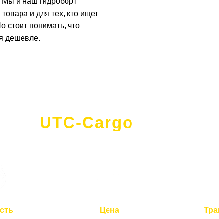
ы. Мы и наш гидроборт
товара и для тех, кто ищет
о стоит понимать, что
ся дешевле.
UTC-Cargo
- это
сть
Цена
Тра