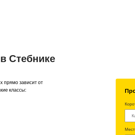
до 2 часов
Оптимальная стоимость -
Полный 
 по Украине
умная логистика
контроль 
 в Стебнике
х прямо зависит от
кие классы:
Про
Корот
Мест