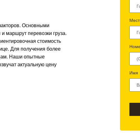
Мест
 факторов. Основными
 и маршрут перевозки груза.
риентировочная стоимость
Номе
лице. Для получения более
 нам. Наши опытные
озвучат актуальную цену
Имя