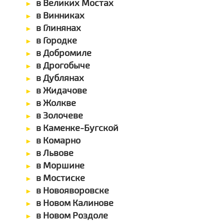
в Великих Мостах
в Винниках
в Глинянах
в Городке
в Добромиле
в Дрогобыче
в Дублянах
в Жидачове
в Жолкве
в Золочеве
в Каменке-Бугской
в Комарно
в Львове
в Моршине
в Мостиске
в Новояворовске
в Новом Калинове
в Новом Роздоле