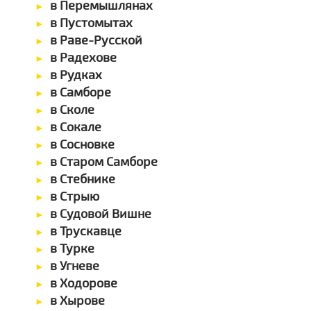
в Перемышлянах
в Пустомытах
в Раве-Русской
в Радехове
в Рудках
в Самборе
в Сколе
в Сокале
в Сосновке
в Старом Самборе
в Стебнике
в Стрыю
в Судовой Вишне
в Трускавце
в Турке
в Угневе
в Ходорове
в Хырове