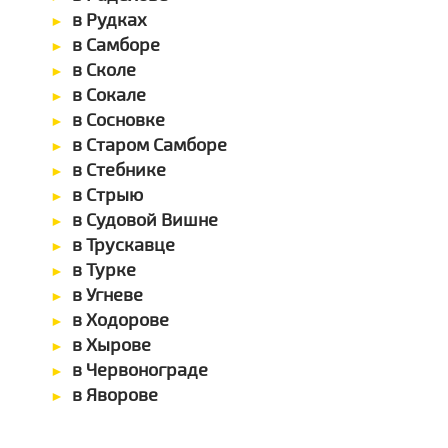
в Рудках
в Самборе
в Сколе
в Сокале
в Сосновке
в Старом Самборе
в Стебнике
в Стрыю
в Судовой Вишне
в Трускавце
в Турке
в Угневе
в Ходорове
в Хырове
в Червонограде
в Яворове