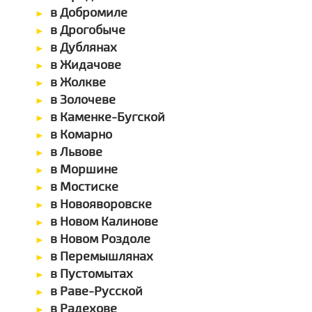
в Добромиле
в Дрогобыче
в Дублянах
в Жидачове
в Жолкве
в Золочеве
в Каменке-Бугской
в Комарно
в Львове
в Моршине
в Мостиске
в Новояворовске
в Новом Калинове
в Новом Роздоле
в Перемышлянах
в Пустомытах
в Раве-Русской
в Радехове