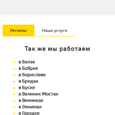
Регионы
Наши услуги
Так же мы работаем
в Белзе
в Бобрке
в Бориславе
в Бродах
в Буске
в Великих Мостах
в Винниках
в Глинянах
в Городке