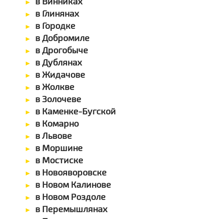
в Винниках
в Глинянах
в Городке
в Добромиле
в Дрогобыче
в Дублянах
в Жидачове
в Жолкве
в Золочеве
в Каменке-Бугской
в Комарно
в Львове
в Моршине
в Мостиске
в Новояворовске
в Новом Калинове
в Новом Роздоле
в Перемышлянах