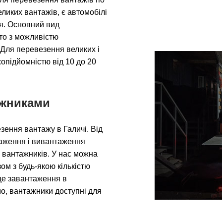
еликих вантажів, є автомобілі
ня. Основний вид
вто з можливістю
 Для перевезення великих і
опідйомністю від 10 до 20
ажниками
ення вантажу в Галичі. Від
таження і вивантаження
 вантажників. У нас можна
ом з будь-якою кількістю
сце завантаження в
о, вантажники доступні для