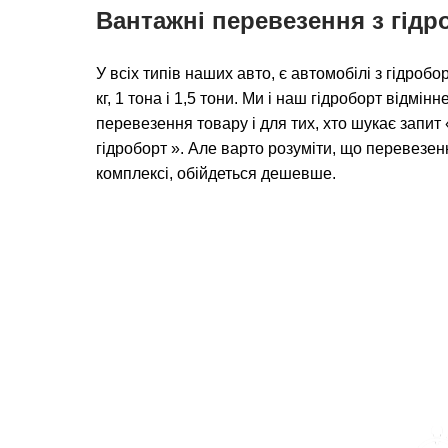
Вантажні перевезення з гід
У всіх типів наших авто, є автомобілі з гідро
кг, 1 тона і 1,5 тони. Ми і наш гідроборт відмін
перевезення товару і для тих, хто шукає запи
гідроборт ». Але варто розуміти, що перевезен
комплексі, обійдеться дешевше.