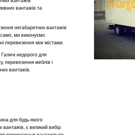
итних вантажів
ливних вантажів та
зення негабаритних вантажів
к само, ми виконуємо
ні перевезення між містами.
 Галичі недорого для
у, перевезення меблів і
них вантажів.
ина для будь-якого
х вантажів, є великий вибір
 для перевезення вантажів по