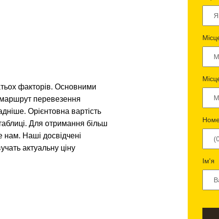
Місц
Місц
атьох факторів. Основними
і маршрут перевезення
адніше. Орієнтовна вартість
Номе
таблиці. Для отримання більш
е нам. Наші досвідчені
учать актуальну ціну
Ім'я