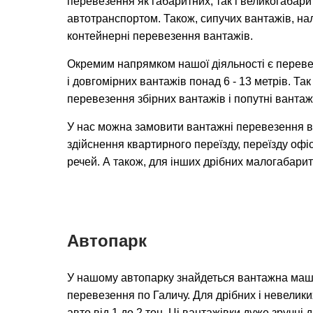
перевезення як габаритних, так і великогабар
автотранспортом. Також, сипучих вантажів, на
контейнерні перевезення вантажів.
Окремим напрямком нашої діяльності є переве
і довгомірних вантажів понад 6 - 13 метрів. Та
перевезення збірних вантажів і попутні вантаж
У нас можна замовити вантажні перевезення в
здійснення квартирного переїзду, переїзду офіс
речей. А також, для інших дрібних малогабарит
Автопарк
У нашому автопарку знайдеться вантажна маш
перевезення по Галичу. Для дрібних і невелики
авто від 1 до 2 тон. Ці вантажівки дуже зручні