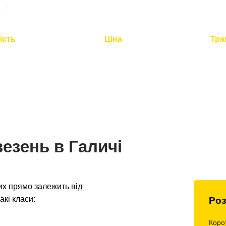
ість
Ціна
Тра
2 годин для
Оптимальна вартість -
Повний
по Україні
розумна логістика
контроль 
езень в Галичі
их прямо залежить від
акі класи:
Роз
Коро