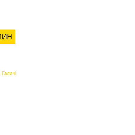
лієнтів
ЛИН
 Галичі