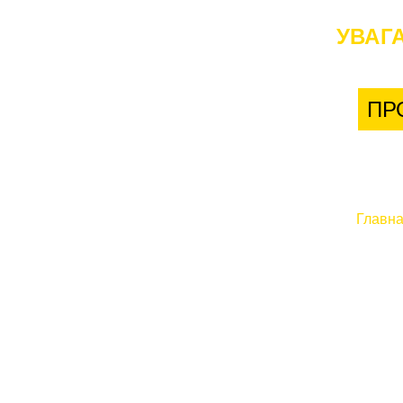
УВАГА
ПР
Главн