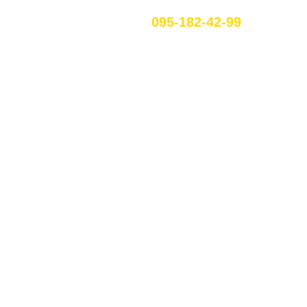
095-182-42-99
RU
ЕННЯ В