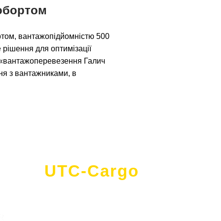
робортом
бортом, вантажопідйомністю 500
не рішення для оптимізації
т «вантажоперевезення Галич
ня з вантажниками, в
UTC-Cargo
- це