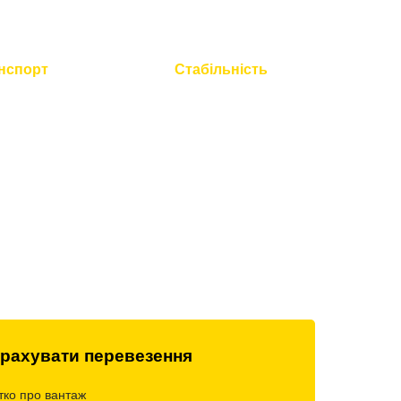
нспорт
Стабільність
 технічний
Працюємо без вихідних і
всієї техніки
свят
рахувати перевезення
тко про вантаж