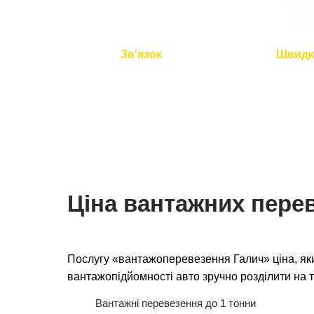
Зв'язок
Швидк
Ми на зв'язку 24/7
Подача авто 
перевезення 
Ціна вантажних перев
Послугу «вантажоперевезення Галич» ціна, як
вантажопідйомності авто зручно розділити на т
Вантажні перевезення до 1 тонни