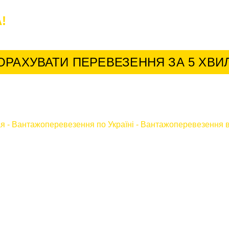
!
У нас найкращі умови для постійних к
ОРАХУВАТИ ПЕРЕВЕЗЕННЯ ЗА 5 ХВИ
ая
-
Вантажоперевезення по Україні
-
Вантажоперевезення в