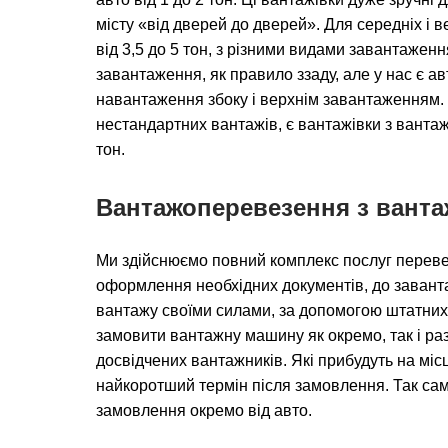
місту «від дверей до дверей». Для середніх і в
від 3,5 до 5 тон, з різними видами завантажен
завантаження, як правило ззаду, але у нас є а
навантаження збоку і верхнім завантаженням.
нестандартних вантажів, є вантажівки з вантаж
тон.
Вантажоперевезення з вант
Ми здійснюємо повний комплекс послуг перевез
оформлення необхідних документів, до заван
вантажу своїми силами, за допомогою штатних
замовити вантажну машину як окремо, так і раз
досвідчених вантажників. Які прибудуть на мі
найкоротший термін після замовлення. Так сам
замовлення окремо від авто.