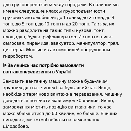
для грузоперевозки между городами. В наличии мы
имеем следующие классы грузоподъемности
грузовых автомобилей: до 1 тонны, до 2 тонн, до 3
тонн, до 5 тонн, до 10 тонн и до 20 тонн. Так же, их
можно разделить на такие типы кузова: тент,
площадка, будка, рефрижератор. И спецтехника:
самосвал, пирамида, эвакуатор, манипулятор, трал,
цистерна. Многие из автомобилей оборудованы
гидробортом.
ᐉ За якийсь час потрібно замовляти
вантажоперевезення в Україні
Замовити вантажну машину можна будь-яким
зручним для вас чином і за будь-який час. Якщо,
необхідно терміново вантажне перевезення, машину
доведеться почекати максимум 30 хвилин. Якщо,
замовлення містить позицію вантажники, то час
може збільшитися до 60 хвилин, не більше. В інших
випадках, ми готові виїхати на замовлення
цілодобово.