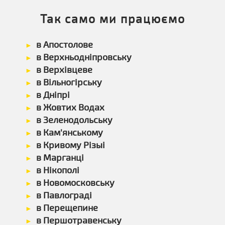
Так само ми працюємо
в Апостолове
в Верхньодніпровську
в Верхівцеве
в Вільногірську
в Дніпрі
в Жовтих Водах
в Зеленодольську
в Кам'янському
в Кривому Різыі
в Марганці
в Нікополі
в Новомосковську
в Павлограді
в Перещепине
в Першотравенську