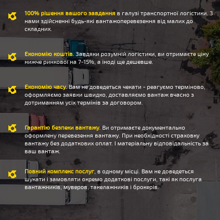
100% рішення вашого завдання
в галузі транспортної логістики. З
нами здійсненні будь-які вантажоперевезення від малих до
складних.
Економію коштів
. Завдяки розумній логістики, ви отримаєте ціну
нижче ринкової на 7-15%, а іноді ще дешевше.
Економію часу
. Вам не доведеться чекати - реагуємо терміново,
оформляємо заявки швидко, доставляємо вантаж вчасно з
дотриманням усіх термінів за договором.
Гарантію безпеки вантажу
. Ви отримаєте документально
оформлену перевезення вантажу. При необхідності страховку
вантажу без додаткових оплат. І матеріальну відповідальність за
ваш вантаж.
Повний комплекс послуг
, в одному місці. Вам не доведеться
шукати і замовляти окремо додаткові послуги, такі як послуга
вантажників, муверов, такелажників і брокерів.