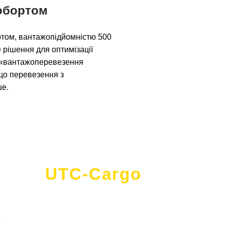
робортом
бортом, вантажопідйомністю 500
не рішення для оптимізації
т «вантажоперевезення
що перевезення з
ше.
UTC-Cargo
- це