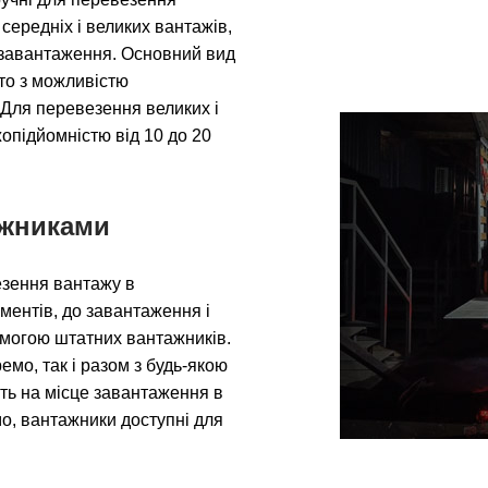
середніх і великих вантажів,
ми завантаження. Основний вид
вто з можливістю
 Для перевезення великих і
опідйомністю від 10 до 20
ажниками
езення вантажу в
ентів, до завантаження і
могою штатних вантажників.
мо, так і разом з будь-якою
уть на місце завантаження в
о, вантажники доступні для