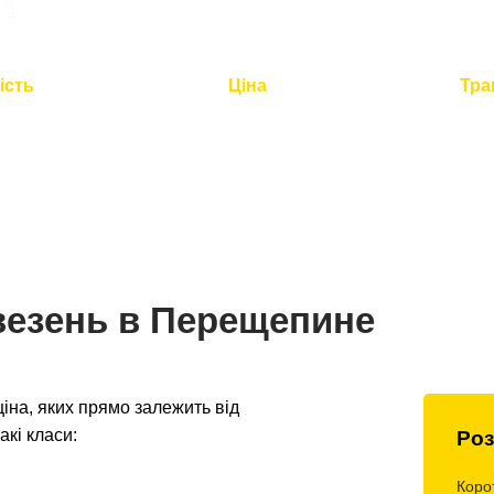
ість
Ціна
Тра
2 годин для
Оптимальна вартість -
Повний
по Україні
розумна логістика
контроль 
везень в Перещепине
на, яких прямо залежить від
акі класи:
Роз
Коро