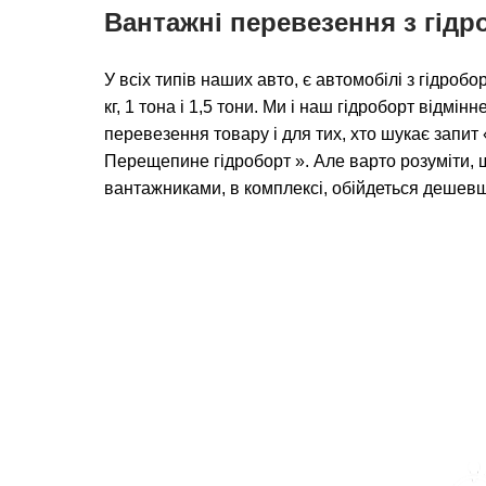
Вантажні перевезення з гід
У всіх типів наших авто, є автомобілі з гідро
кг, 1 тона і 1,5 тони. Ми і наш гідроборт відмін
перевезення товару і для тих, хто шукає запи
Перещепине гідроборт ». Але варто розуміти, 
вантажниками, в комплексі, обійдеться дешев