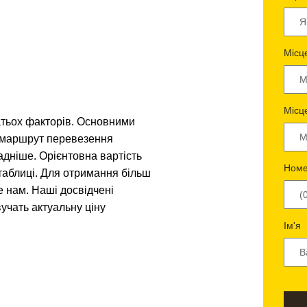
Місц
Місц
атьох факторів. Основними
і маршрут перевезення
адніше. Орієнтовна вартість
Номе
таблиці. Для отримання більш
е нам. Наші досвідчені
учать актуальну ціну
Ім'я