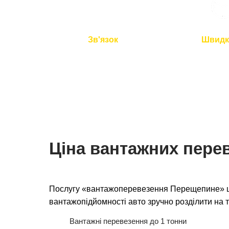
Зв'язок
Швидк
Ми на зв'язку 24/7
Подача авто 
перевезення 
Ціна вантажних пере
Послугу «вантажоперевезення Перещепине» ці
вантажопідйомності авто зручно розділити на т
Вантажні перевезення до 1 тонни