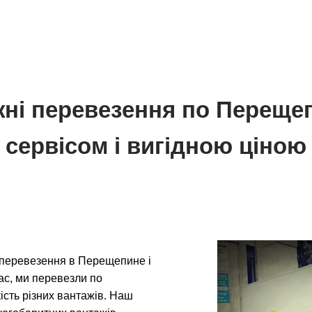
жні перевезення по Переще
сервісом і вигідною ціною
 перевезення в Перещепине і
час, ми перевезли по
ість різних вантажів. Наш