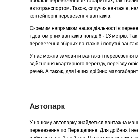
профіль перевезення як габаритних, так і вел
автотранспортом. Також, сипучих вантажів, на
контейнерні перевезення вантажів.
Окремим напрямком нашої діяльності є переве
і довгомірних вантажів понад 6 - 13 метрів. Та
перевезення збірних вантажів і попутні вантаж
У нас можна замовити вантажні перевезення 
здійснення квартирного переїзду, переїзду офіс
речей. А також, для інших дрібних малогабарит
Автопарк
У нашому автопарку знайдеться вантажна маш
перевезення по Перещепине. Для дрібних і нев
вибір авто від 1 до 2 тон. Ці вантажівки дуже 