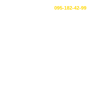
095-182-42-99
RU
ЕННЯ В
Е