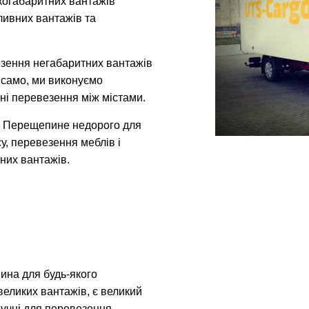
икогабаритних вантажів
ливних вантажів та
зення негабаритних вантажів
к само, ми виконуємо
ні перевезення між містами.
в Перещепине недорого для
у, перевезення меблів і
них вантажів.
ина для будь-якого
еликих вантажів, є великий
зручні для перевезення