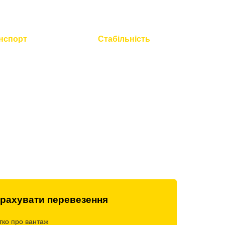
нспорт
Стабільність
 технічний
Працюємо без вихідних і
всієї техніки
свят
рахувати перевезення
тко про вантаж