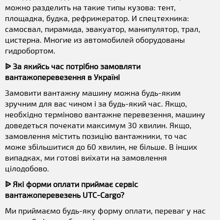
можно разделить на такие типы кузова: тент,
площадка, будка, рефрижератор. И спецтехника:
самосвал, пирамида, эвакуатор, манипулятор, трал,
цистерна. Многие из автомобилей оборудованы
гидробортом.
ᐉ За якийсь час потрібно замовляти
вантажоперевезення в Україні
Замовити вантажну машину можна будь-яким
зручним для вас чином і за будь-який час. Якщо,
необхідно терміново вантажне перевезення, машину
доведеться почекати максимум 30 хвилин. Якщо,
замовлення містить позицію вантажники, то час
може збільшитися до 60 хвилин, не більше. В інших
випадках, ми готові виїхати на замовлення
цілодобово.
ᐉ Які форми оплати приймає сервіс
вантажоперевезень UTC-Cargo?
Ми приймаємо будь-яку форму оплати, переваг у нас