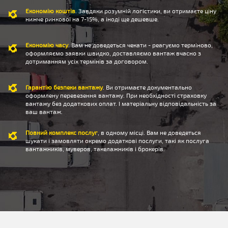
Економію коштів
. Завдяки розумній логістики, ви отримаєте ціну
нижче ринкової на 7-15%, а іноді ще дешевше.
Економію часу
. Вам не доведеться чекати - реагуємо терміново,
оформляємо заявки швидко, доставляємо вантаж вчасно з
дотриманням усіх термінів за договором.
Гарантію безпеки вантажу
. Ви отримаєте документально
оформлену перевезення вантажу. При необхідності страховку
вантажу без додаткових оплат. І матеріальну відповідальність за
ваш вантаж.
Повний комплекс послуг
, в одному місці. Вам не доведеться
шукати і замовляти окремо додаткові послуги, такі як послуга
вантажників, муверов, такелажників і брокерів.