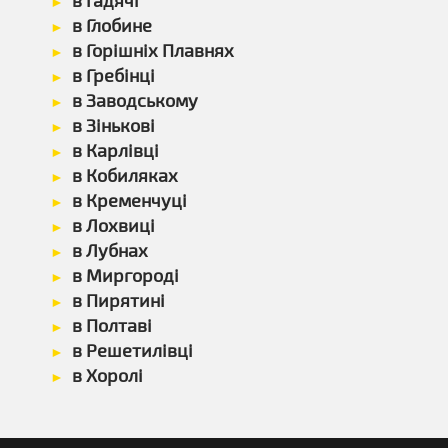
в Гадячі
в Глобине
в Горішніх Плавнях
в Гребінці
в Заводському
в Зінькові
в Карлівці
в Кобиляках
в Кременчуці
в Лохвиці
в Лубнах
в Миргороді
в Пирятині
в Полтаві
в Решетилівці
в Хоролі