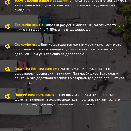
100% рішення вашого завдання
в галузі транспортної логістики. З
нами здійсненні будь-які вантажоперевезення від малих до
складних.
Економію коштів
. Завдяки розумній логістики, ви отримаєте ціну
нижче ринкової на 7-15%, а іноді ще дешевше.
Економію часу
. Вам не доведеться чекати - реагуємо терміново,
оформляємо заявки швидко, доставляємо вантаж вчасно з
дотриманням усіх термінів за договором.
Гарантію безпеки вантажу
. Ви отримаєте документально
оформлену перевезення вантажу. При необхідності страховку
вантажу без додаткових оплат. І матеріальну відповідальність за
ваш вантаж.
Повний комплекс послуг
, в одному місці. Вам не доведеться
шукати і замовляти окремо додаткові послуги, такі як послуга
вантажників, муверов, такелажників і брокерів.