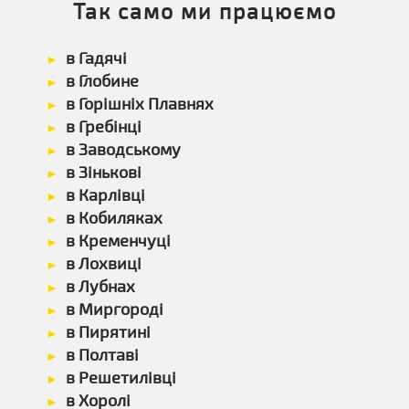
Так само ми працюємо
в Гадячі
в Глобине
в Горішніх Плавнях
в Гребінці
в Заводському
в Зінькові
в Карлівці
в Кобиляках
в Кременчуці
в Лохвиці
в Лубнах
в Миргороді
в Пирятині
в Полтаві
в Решетилівці
в Хоролі