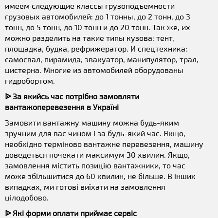
имеем следующие классы грузоподъемности
грузовых автомобилей: до 1 тонны, до 2 тонн, до 3
тонн, до 5 тонн, до 10 тонн и до 20 тонн. Так же, их
можно разделить на такие типы кузова: тент,
площадка, будка, рефрижератор. И спецтехника:
самосвал, пирамида, эвакуатор, манипулятор, трал,
цистерна. Многие из автомобилей оборудованы
гидробортом.
ᐉ За якийсь час потрібно замовляти
вантажоперевезення в Україні
Замовити вантажну машину можна будь-яким
зручним для вас чином і за будь-який час. Якщо,
необхідно терміново вантажне перевезення, машину
доведеться почекати максимум 30 хвилин. Якщо,
замовлення містить позицію вантажники, то час
може збільшитися до 60 хвилин, не більше. В інших
випадках, ми готові виїхати на замовлення
цілодобово.
ᐉ Які форми оплати приймає сервіс