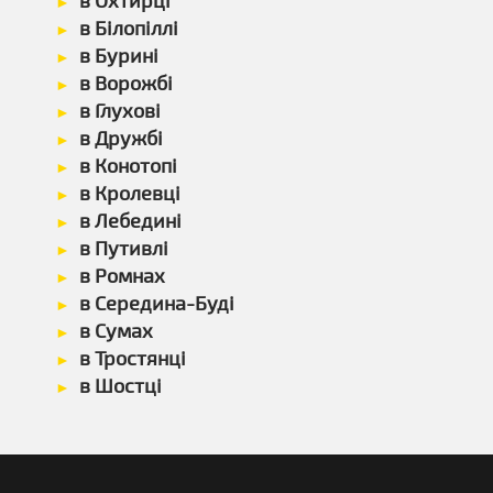
в Охтирці
в Білопіллі
в Бурині
в Ворожбі
в Глухові
в Дружбі
в Конотопі
в Кролевці
в Лебедині
в Путивлі
в Ромнах
в Середина-Буді
в Сумах
в Тростянці
в Шостці