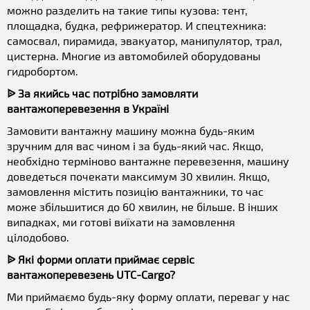
можно разделить на такие типы кузова: тент,
площадка, будка, рефрижератор. И спецтехника:
самосвал, пирамида, эвакуатор, манипулятор, трал,
цистерна. Многие из автомобилей оборудованы
гидробортом.
ᐉ За якийсь час потрібно замовляти
вантажоперевезення в Україні
Замовити вантажну машину можна будь-яким
зручним для вас чином і за будь-який час. Якщо,
необхідно терміново вантажне перевезення, машину
доведеться почекати максимум 30 хвилин. Якщо,
замовлення містить позицію вантажники, то час
може збільшитися до 60 хвилин, не більше. В інших
випадках, ми готові виїхати на замовлення
цілодобово.
ᐉ Які форми оплати приймає сервіс
вантажоперевезень UTC-Cargo?
Ми приймаємо будь-яку форму оплати, переваг у нас