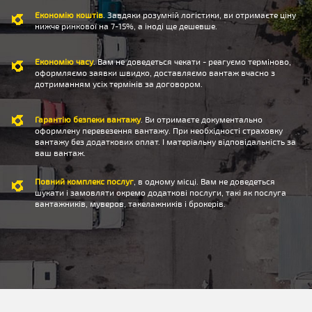
Економію коштів
. Завдяки розумній логістики, ви отримаєте ціну
нижче ринкової на 7-15%, а іноді ще дешевше.
Економію часу
. Вам не доведеться чекати - реагуємо терміново,
оформляємо заявки швидко, доставляємо вантаж вчасно з
дотриманням усіх термінів за договором.
Гарантію безпеки вантажу
. Ви отримаєте документально
оформлену перевезення вантажу. При необхідності страховку
вантажу без додаткових оплат. І матеріальну відповідальність за
ваш вантаж.
Повний комплекс послуг
, в одному місці. Вам не доведеться
шукати і замовляти окремо додаткові послуги, такі як послуга
вантажників, муверов, такелажників і брокерів.