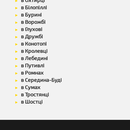
в Охтирці
в Білопіллі
в Бурині
в Ворожбі
в Глухові
в Дружбі
в Конотопі
в Кролевці
в Лебедині
в Путивлі
в Ромнах
в Середина-Буді
в Сумах
в Тростянці
в Шостці