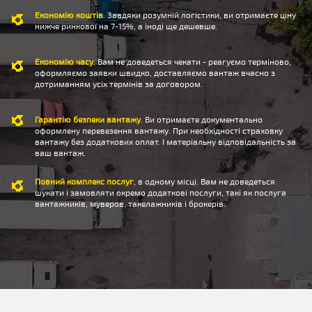
Економію коштів
. Завдяки розумній логістики, ви отримаєте ціну
нижче ринкової на 7-15%, а іноді ще дешевше.
Економію часу
. Вам не доведеться чекати - реагуємо терміново,
оформляємо заявки швидко, доставляємо вантаж вчасно з
дотриманням усіх термінів за договором.
Гарантію безпеки вантажу
. Ви отримаєте документально
оформлену перевезення вантажу. При необхідності страховку
вантажу без додаткових оплат. І матеріальну відповідальність за
ваш вантаж.
Повний комплекс послуг
, в одному місці. Вам не доведеться
шукати і замовляти окремо додаткові послуги, такі як послуга
вантажників, муверов, такелажників і брокерів.