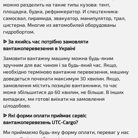
можно разделить на такие типы кузова: тент,
площадка, будка, рефрижератор. И спецтехника:
самосвал, пирамида, эвакуатор, манипулятор, трал,
цистерна. Многие из автомобилей оборудованы
гидробортом.
ᐉ За якийсь час потрібно замовляти
вантажоперевезення в Україні
Замовити вантажну машину можна будь-яким
зручним для вас чином і за будь-який час. Якщо,
необхідно терміново вантажне перевезення, машину
доведеться почекати максимум 30 хвилин. Якщо,
замовлення містить позицію вантажники, то час
може збільшитися до 60 хвилин, не більше. В інших
випадках, ми готові виїхати на замовлення
цілодобово.
ᐉ Які форми оплати приймає сервіс
вантажоперевезень UTC-Cargo?
Ми приймаємо будь-яку форму оплати, переваг у нас