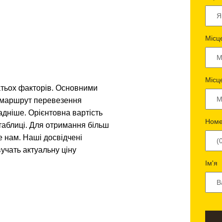
Місц
Місц
атьох факторів. Основними
і маршрут перевезення
адніше. Орієнтовна вартість
Номе
таблиці. Для отримання більш
е нам. Наші досвідчені
учать актуальну ціну
Ім'я