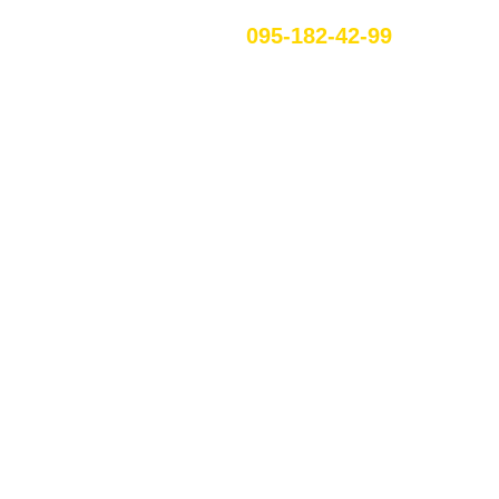
095-182-42-99
RU
ЕННЯ В
СЬКОМУ