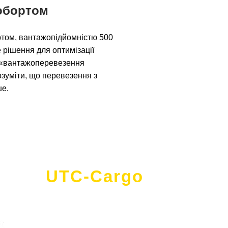
робортом
бортом, вантажопідйомністю 500
не рішення для оптимізації
т «вантажоперевезення
озуміти, що перевезення з
ше.
UTC-Cargo
- це