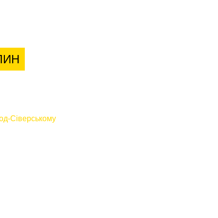
лієнтів
ЛИН
од-Сіверському