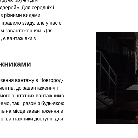
дверей». Для середніх і
, з різними видами
правило ззаду, але у нас є
нім завантаженням. Для
 є вантажівки з
ажниками
езення вантажу в Новгород-
ентів, до завантаження і
могою штатних вантажників.
мо, так і разом з будь-якою
уть на місце завантаження в
о, вантажники доступні для