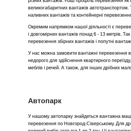
різних вантажів. Наш профіль перевезення як г
великогабаритних вантажів автотранспортом. Т
наливних вантажів та контейнерні перевезення
Окремим напрямком нашої діяльності є переве
і довгомірних вантажів понад 6 - 13 метрів. Та
перевезення збірних вантажів і попутні вантаж
У нас можна замовити вантажні перевезення 
недорого для здійснення квартирного переїзду,
меблів і речей. А також, для інших дрібних ма
Автопарк
У нашому автопарку знайдеться вантажна маш
перевезення по Новгород-Сіверському. Для дрі
великий вибір авто від 1 до 2 тон. Ці вантажівк