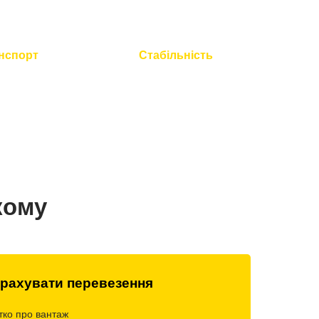
нспорт
Стабільність
 технічний
Працюємо без вихідних і
всієї техніки
свят
кому
рахувати перевезення
тко про вантаж