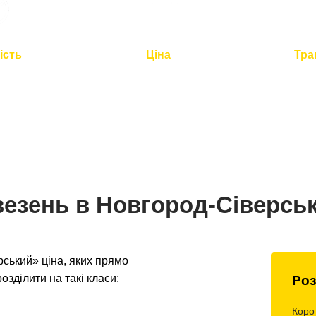
ість
Ціна
Тра
2 годин для
Оптимальна вартість -
Повний
по Україні
розумна логістика
контроль 
везень в Новгород-Сіверсь
ський» ціна, яких прямо
озділити на такі класи:
Роз
Коро