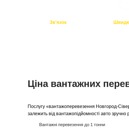
Зв'язок
Швидк
Ми на зв'язку 24/7
Подача авто 
перевезення 
Ціна вантажних пере
Послугу «вантажоперевезення Новгород-Сівер
залежить від вантажопідйомності авто зручно р
Вантажні перевезення до 1 тонни