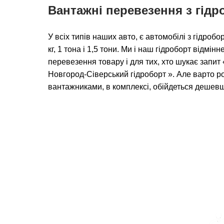
Вантажні перевезення з гід
У всіх типів наших авто, є автомобілі з гідро
кг, 1 тона і 1,5 тони. Ми і наш гідроборт відмін
перевезення товару і для тих, хто шукає запи
Новгород-Сіверський гідроборт ». Але варто р
вантажниками, в комплексі, обійдеться дешев