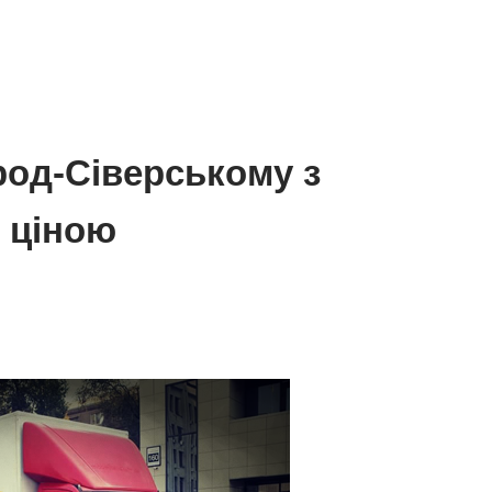
род-Сіверському з
 ціною