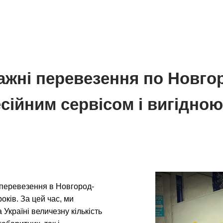
ажні перевезення по Новго
сійним сервісом і вигідною
 перевезення в Новгород-
оків. За цей час, ми
Україні величезну кількість