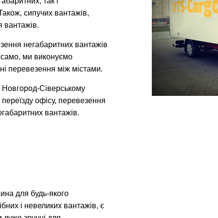
абаритних, так і
акож, сипучих вантажів,
 вантажів.
зення негабаритних вантажів
к само, ми виконуємо
ні перевезення між містами.
в Новгород-Сіверському
 переїзду офісу, перевезення
логабаритних вантажів.
ина для будь-якого
бних і невеликих вантажів, є
и дуже зручні для