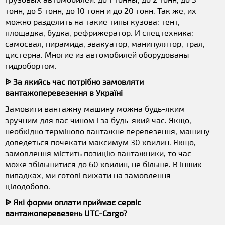
тонн, до 5 тонн, до 10 тонн и до 20 тонн. Так же, их
можно разделить на такие типы кузова: тент,
площадка, будка, рефрижератор. И спецтехника:
самосвал, пирамида, эвакуатор, манипулятор, трал,
цистерна. Многие из автомобилей оборудованы
гидробортом.
ᐉ За якийсь час потрібно замовляти
вантажоперевезення в Україні
Замовити вантажну машину можна будь-яким
зручним для вас чином і за будь-який час. Якщо,
необхідно терміново вантажне перевезення, машину
доведеться почекати максимум 30 хвилин. Якщо,
замовлення містить позицію вантажники, то час
може збільшитися до 60 хвилин, не більше. В інших
випадках, ми готові виїхати на замовлення
цілодобово.
ᐉ Які форми оплати приймає сервіс
вантажоперевезень UTC-Cargo?