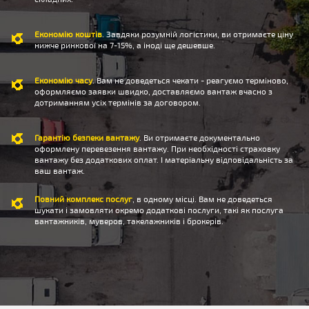
Економію коштів
. Завдяки розумній логістики, ви отримаєте ціну
нижче ринкової на 7-15%, а іноді ще дешевше.
Економію часу
. Вам не доведеться чекати - реагуємо терміново,
оформляємо заявки швидко, доставляємо вантаж вчасно з
дотриманням усіх термінів за договором.
Гарантію безпеки вантажу
. Ви отримаєте документально
оформлену перевезення вантажу. При необхідності страховку
вантажу без додаткових оплат. І матеріальну відповідальність за
ваш вантаж.
Повний комплекс послуг
, в одному місці. Вам не доведеться
шукати і замовляти окремо додаткові послуги, такі як послуга
вантажників, муверов, такелажників і брокерів.