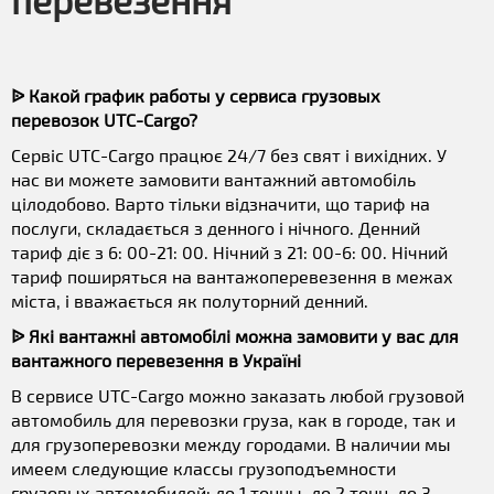
перевезення
ᐉ Какой график работы у сервиса грузовых
перевозок UTC-Cargo?
Сервіс UTC-Cargo працює 24/7 без свят і вихідних. У
нас ви можете замовити вантажний автомобіль
цілодобово. Варто тільки відзначити, що тариф на
послуги, складається з денного і нічного. Денний
тариф діє з 6: 00-21: 00. Нічний з 21: 00-6: 00. Нічний
тариф поширяться на вантажоперевезення в межах
міста, і вважається як полуторний денний.
ᐉ Які вантажні автомобілі можна замовити у вас для
вантажного перевезення в Україні
В сервисе UTC-Cargo можно заказать любой грузовой
автомобиль для перевозки груза, как в городе, так и
для грузоперевозки между городами. В наличии мы
имеем следующие классы грузоподъемности
грузовых автомобилей: до 1 тонны, до 2 тонн, до 3