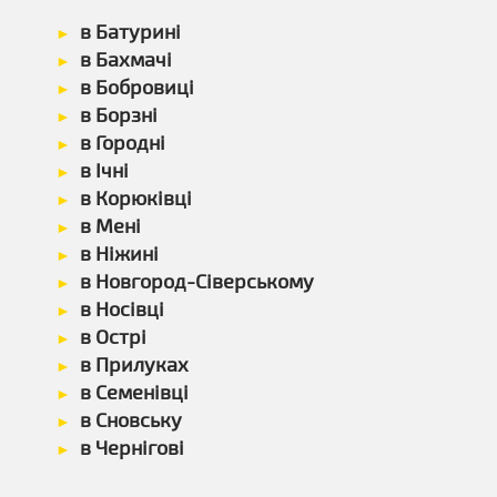
в Батурині
в Бахмачі
в Бобровиці
в Борзні
в Городні
в Ічні
в Корюківці
в Мені
в Ніжині
в Новгород-Сіверському
в Носівці
в Острі
в Прилуках
в Семенівці
в Сновську
в Чернігові