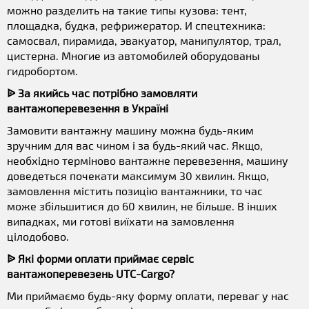
можно разделить на такие типы кузова: тент,
площадка, будка, рефрижератор. И спецтехника:
самосвал, пирамида, эвакуатор, манипулятор, трал,
цистерна. Многие из автомобилей оборудованы
гидробортом.
ᐉ За якийсь час потрібно замовляти
вантажоперевезення в Україні
Замовити вантажну машину можна будь-яким
зручним для вас чином і за будь-який час. Якщо,
необхідно терміново вантажне перевезення, машину
доведеться почекати максимум 30 хвилин. Якщо,
замовлення містить позицію вантажники, то час
може збільшитися до 60 хвилин, не більше. В інших
випадках, ми готові виїхати на замовлення
цілодобово.
ᐉ Які форми оплати приймає сервіс
вантажоперевезень UTC-Cargo?
Ми приймаємо будь-яку форму оплати, переваг у нас