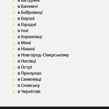
в Батурині
в Бахмачі
в Бобровиці
в Борзні
в Городні
в Ічні
в Корюківці
в Мені
в Ніжині
в Новгород-Сіверському
в Носівці
в Острі
в Прилуках
в Семенівці
в Сновську
в Чернігові