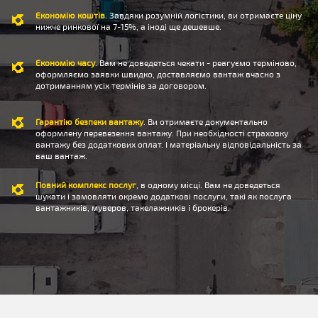
Економію коштів
. Завдяки розумній логістики, ви отримаєте ціну
нижче ринкової на 7-15%, а іноді ще дешевше.
Економію часу
. Вам не доведеться чекати - реагуємо терміново,
оформляємо заявки швидко, доставляємо вантаж вчасно з
дотриманням усіх термінів за договором.
Гарантію безпеки вантажу
. Ви отримаєте документально
оформлену перевезення вантажу. При необхідності страховку
вантажу без додаткових оплат. І матеріальну відповідальність за
ваш вантаж.
Повний комплекс послуг
, в одному місці. Вам не доведеться
шукати і замовляти окремо додаткові послуги, такі як послуга
вантажників, муверов, такелажників і брокерів.