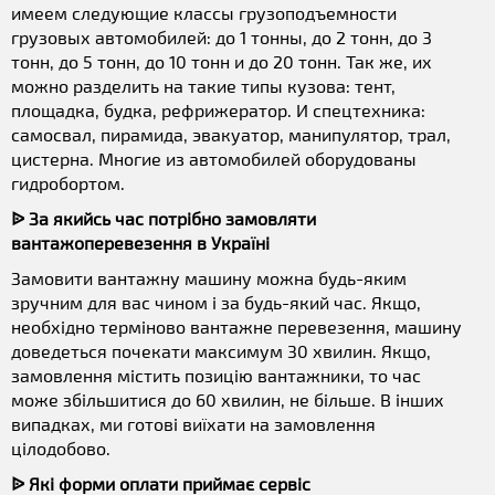
имеем следующие классы грузоподъемности
грузовых автомобилей: до 1 тонны, до 2 тонн, до 3
тонн, до 5 тонн, до 10 тонн и до 20 тонн. Так же, их
можно разделить на такие типы кузова: тент,
площадка, будка, рефрижератор. И спецтехника:
самосвал, пирамида, эвакуатор, манипулятор, трал,
цистерна. Многие из автомобилей оборудованы
гидробортом.
ᐉ За якийсь час потрібно замовляти
вантажоперевезення в Україні
Замовити вантажну машину можна будь-яким
зручним для вас чином і за будь-який час. Якщо,
необхідно терміново вантажне перевезення, машину
доведеться почекати максимум 30 хвилин. Якщо,
замовлення містить позицію вантажники, то час
може збільшитися до 60 хвилин, не більше. В інших
випадках, ми готові виїхати на замовлення
цілодобово.
ᐉ Які форми оплати приймає сервіс