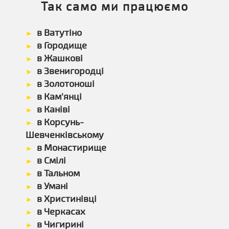
Так само ми працюємо
в Ватутіно
в Городище
в Жашкові
в Звенигородці
в Золотоноші
в Кам'янці
в Каніві
в Корсунь-
Шевченківському
в Монастирище
в Смілі
в Тальном
в Умані
в Христинівці
в Черкасах
в Чигирині