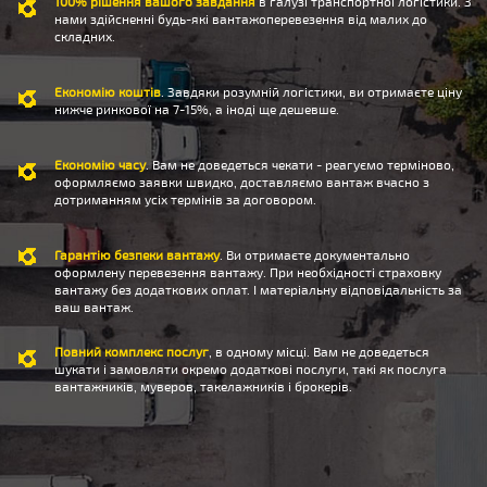
100% рішення вашого завдання
в галузі транспортної логістики. З
нами здійсненні будь-які вантажоперевезення від малих до
складних.
Економію коштів
. Завдяки розумній логістики, ви отримаєте ціну
нижче ринкової на 7-15%, а іноді ще дешевше.
Економію часу
. Вам не доведеться чекати - реагуємо терміново,
оформляємо заявки швидко, доставляємо вантаж вчасно з
дотриманням усіх термінів за договором.
Гарантію безпеки вантажу
. Ви отримаєте документально
оформлену перевезення вантажу. При необхідності страховку
вантажу без додаткових оплат. І матеріальну відповідальність за
ваш вантаж.
Повний комплекс послуг
, в одному місці. Вам не доведеться
шукати і замовляти окремо додаткові послуги, такі як послуга
вантажників, муверов, такелажників і брокерів.