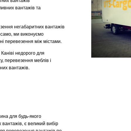
итних вантажів
ливних вантажів та
зення негабаритних вантажів
к само, ми виконуємо
ні перевезення між містами.
Каніві недорого для
у, перевезення меблів і
них вантажів.
ина для будь-якого
х вантажів, є великий вибір
 для перевезення вантажів по