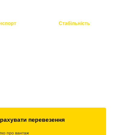
нспорт
Стабільність
 технічний
Працюємо без вихідних і
всієї техніки
свят
рахувати перевезення
тко про вантаж