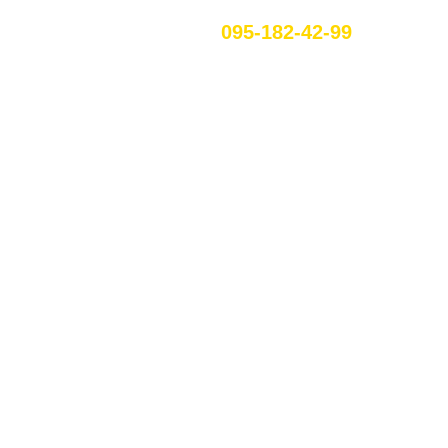
095-182-42-99
RU
ЕННЯ В