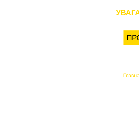
УВАГА
ПР
Главн