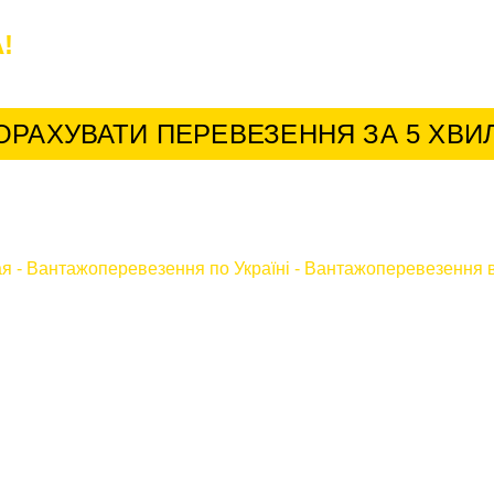
!
У нас найкращі умови для постійних к
ОРАХУВАТИ ПЕРЕВЕЗЕННЯ ЗА 5 ХВИ
ая
-
Вантажоперевезення по Україні
-
Вантажоперевезення в