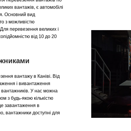
еликих вантажів, є автомобілі
ня. Основний вид
вто з можливістю
 Для перевезення великих і
опідйомністю від 10 до 20
ажниками
ення вантажу в Каніві. Від
таження і вивантаження
 вантажників. У нас можна
ом з будь-якою кількістю
сце завантаження в
о, вантажники доступні для