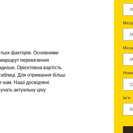
Місц
Місц
атьох факторів. Основними
і маршрут перевезення
адніше. Орієнтовна вартість
Номе
таблиці. Для отримання більш
е нам. Наші досвідчені
учать актуальну ціну
Ім'я