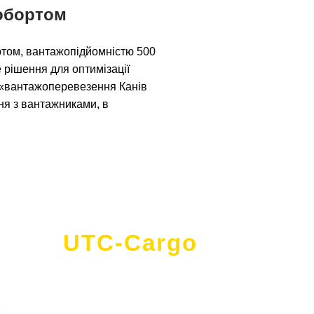
робортом
бортом, вантажопідйомністю 500
не рішення для оптимізації
т «вантажоперевезення Канів
ня з вантажниками, в
UTC-Cargo
- це