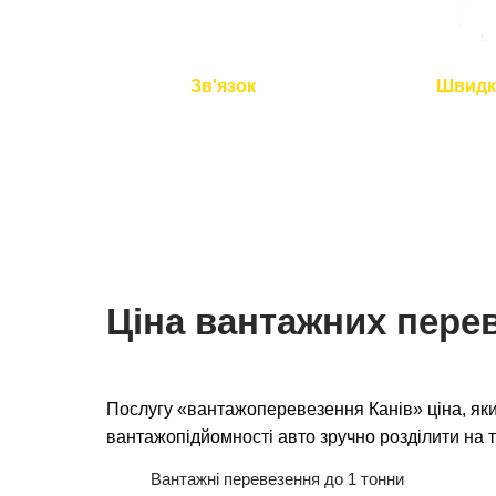
Зв'язок
Швидк
Ми на зв'язку 24/7
Подача авто 
перевезення 
Ціна вантажних перев
Послугу «вантажоперевезення Канів» ціна, яки
вантажопідйомності авто зручно розділити на т
Вантажні перевезення до 1 тонни