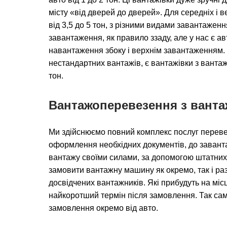
місту «від дверей до дверей». Для середніх і в
від 3,5 до 5 тон, з різними видами завантажен
завантаження, як правило ззаду, але у нас є а
навантаження збоку і верхнім завантаженням.
нестандартних вантажів, є вантажівки з вантаж
тон.
Вантажоперевезення з вант
Ми здійснюємо повний комплекс послуг перевез
оформлення необхідних документів, до заван
вантажу своїми силами, за допомогою штатних
замовити вантажну машину як окремо, так і раз
досвідчених вантажників. Які прибудуть на мі
найкоротший термін після замовлення. Так сам
замовлення окремо від авто.