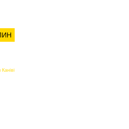
лієнтів
ЛИН
 Каніві