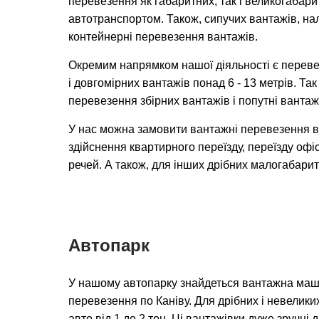
перевезення як габаритних, так і великогабар
автотранспортом. Також, сипучих вантажів, на
контейнерні перевезення вантажів.
Окремим напрямком нашої діяльності є переве
і довгомірних вантажів понад 6 - 13 метрів. Та
перевезення збірних вантажів і попутні вантаж
У нас можна замовити вантажні перевезення в 
здійснення квартирного переїзду, переїзду офіс
речей. А також, для інших дрібних малогабарит
Автопарк
У нашому автопарку знайдеться вантажна маш
перевезення по Каніву. Для дрібних і невелики
авто від 1 до 2 тон. Ці вантажівки дуже зручні