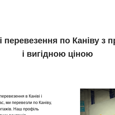
і перевезення по Каніву з 
і вигідною ціною
еревезення в Каніві і
ас, ми перевезли по Каніву,
вантажів. Наш профіль