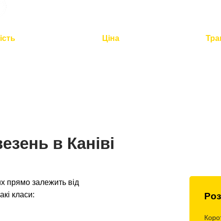
ість
Ціна
Тра
2 годин для
Оптимальна вартість -
Повний
по Україні
розумна логістика
контроль 
езень в Каніві
х прямо залежить від
акі класи:
Роз
Коро