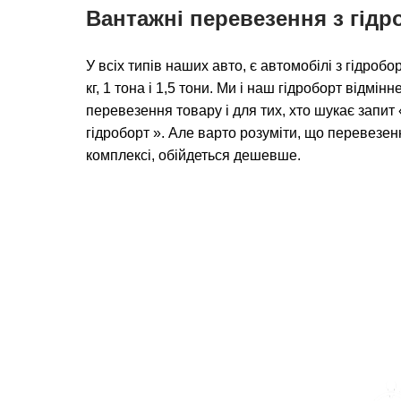
Вантажні перевезення з гід
У всіх типів наших авто, є автомобілі з гідро
кг, 1 тона і 1,5 тони. Ми і наш гідроборт відмін
перевезення товару і для тих, хто шукає запи
гідроборт ». Але варто розуміти, що перевезен
комплексі, обійдеться дешевше.