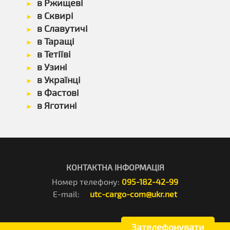
в Ржищеві
в Сквирі
в Славутичі
в Таращі
в Тетіїві
в Узині
в Українці
в Фастові
в Яготині
КОНТАКТНА ІНФОРМАЦІЯ
Номер телефону:
095-182-42-99
E-mail:
utc-cargo-com@ukr.net
Зателефонувати