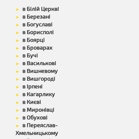
в Білій Церкві
в Березані
в Богуславі
в Борисполі
в Боярці
в Броварах
в Бучі
в Василькові
в Вишневому
в Вишгороді
в Ірпені
в Кагарлику
в Києві
в Миронівці
в Обухові
в Переяслав-
Хмельницькому