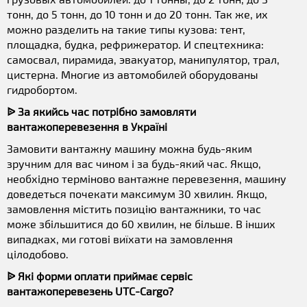
тонн, до 5 тонн, до 10 тонн и до 20 тонн. Так же, их
можно разделить на такие типы кузова: тент,
площадка, будка, рефрижератор. И спецтехника:
самосвал, пирамида, эвакуатор, манипулятор, трал,
цистерна. Многие из автомобилей оборудованы
гидробортом.
ᐉ За якийсь час потрібно замовляти
вантажоперевезення в Україні
Замовити вантажну машину можна будь-яким
зручним для вас чином і за будь-який час. Якщо,
необхідно терміново вантажне перевезення, машину
доведеться почекати максимум 30 хвилин. Якщо,
замовлення містить позицію вантажники, то час
може збільшитися до 60 хвилин, не більше. В інших
випадках, ми готові виїхати на замовлення
цілодобово.
ᐉ Які форми оплати приймає сервіс
вантажоперевезень UTC-Cargo?