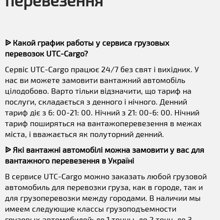
перевезення
ᐉ Какой график работы у сервиса грузовых
перевозок UTC-Cargo?
Сервіс UTC-Cargo працює 24/7 без свят і вихідних. У
нас ви можете замовити вантажний автомобіль
цілодобово. Варто тільки відзначити, що тариф на
послуги, складається з денного і нічного. Денний
тариф діє з 6: 00-21: 00. Нічний з 21: 00-6: 00. Нічний
тариф поширяться на вантажоперевезення в межах
міста, і вважається як полуторний денний.
ᐉ Які вантажні автомобілі можна замовити у вас для
вантажного перевезення в Україні
В сервисе UTC-Cargo можно заказать любой грузовой
автомобиль для перевозки груза, как в городе, так и
для грузоперевозки между городами. В наличии мы
имеем следующие классы грузоподъемности
грузовых автомобилей: до 1 тонны, до 2 тонн, до 3