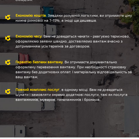
Економію коштів
. Завдяки розумній логістики, ви отримаєте ціну
нижче ринкової на 7-15%, а іноді ще дешевше.
Економію часу
. Вам не доведеться чекати - реагуємо терміново,
оформляємо заявки швидко, доставляємо вантаж вчасно з
дотриманням усіх термінів за договором.
Гарантію безпеки вантажу
. Ви отримаєте документально
оформлену перевезення вантажу. При необхідності страховку
вантажу без додаткових оплат. І матеріальну відповідальність за
ваш вантаж.
Повний комплекс послуг
, в одному місці. Вам не доведеться
шукати і замовляти окремо додаткові послуги, такі як послуга
вантажників, муверов, такелажників і брокерів.