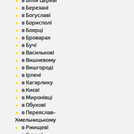
в Білій Церкві
в Березані
в Богуславі
в Борисполі
в Боярці
в Броварах
в Бучі
в Василькові
в Вишневому
в Вишгороді
в Ірпені
в Кагарлику
в Києві
в Миронівці
в Обухові
в Переяслав-
Хмельницькому
в Ржищеві