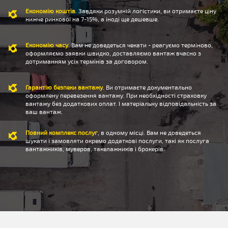
Економію коштів
. Завдяки розумній логістики, ви отримаєте ціну
нижче ринкової на 7-15%, а іноді ще дешевше.
Економію часу
. Вам не доведеться чекати - реагуємо терміново,
оформляємо заявки швидко, доставляємо вантаж вчасно з
дотриманням усіх термінів за договором.
Гарантію безпеки вантажу
. Ви отримаєте документально
оформлену перевезення вантажу. При необхідності страховку
вантажу без додаткових оплат. І матеріальну відповідальність за
ваш вантаж.
Повний комплекс послуг
, в одному місці. Вам не доведеться
шукати і замовляти окремо додаткові послуги, такі як послуга
вантажників, муверов, такелажників і брокерів.