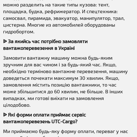
можно разделить на такие типы кузова: тент,
площадка, будка, рефрижератор. И спецтехника:
самосвал, пирамида, эвакуатор, манипулятор, трал,
цистерна. Многие из автомобилей оборудованы
гидробортом.
ᐉ За якийсь час потрібно замовляти
вантажоперевезення в Україні
Замовити вантажну машину можна будь-яким
зручним для вас чином і за будь-який час. Якщо,
необхідно терміново вантажне перевезення, машину
доведеться почекати максимум 30 хвилин. Якщо,
замовлення містить позицію вантажники, то час
може збільшитися до 60 хвилин, не більше. В інших
випадках, ми готові виїхати на замовлення
цілодобово.
ᐉ Які форми оплати приймає сервіс
вантажоперевезень UTC-Cargo?
Ми приймаємо будь-яку форму оплати, переваг у нас