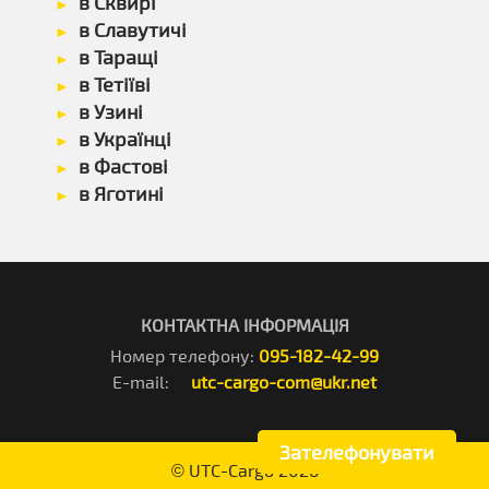
в Сквирі
в Славутичі
в Таращі
в Тетіїві
в Узині
в Українці
в Фастові
в Яготині
КОНТАКТНА ІНФОРМАЦІЯ
Номер телефону:
095-182-42-99
E-mail:
utc-cargo-com@ukr.net
Зателефонувати
©
UTC-Cargo
2026