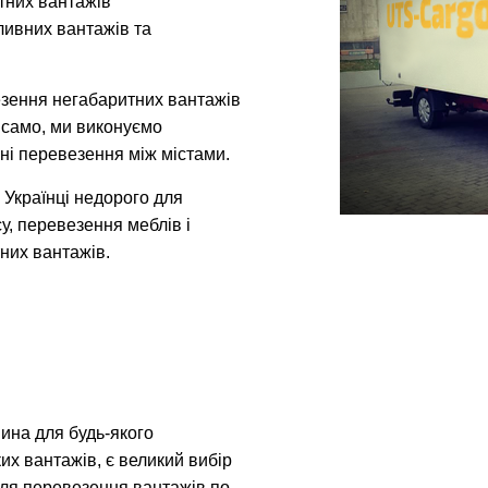
итних вантажів
ливних вантажів та
зення негабаритних вантажів
к само, ми виконуємо
ні перевезення між містами.
Українці недорого для
у, перевезення меблів і
них вантажів.
ина для будь-якого
их вантажів, є великий вибір
 для перевезення вантажів по