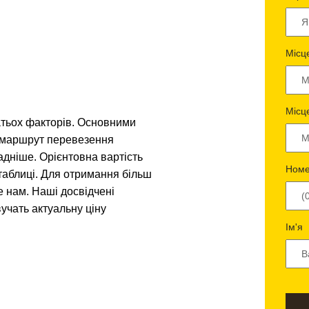
Місц
Місц
атьох факторів. Основними
і маршрут перевезення
адніше. Орієнтовна вартість
Номе
таблиці. Для отримання більш
е нам. Наші досвідчені
учать актуальну ціну
Ім'я