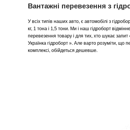
Вантажні перевезення з гід
У всіх типів наших авто, є автомобілі з гідро
кг, 1 тона і 1,5 тони. Ми і наш гідроборт відмін
перевезення товару і для тих, хто шукає запи
Українка гідроборт ». Але варто розуміти, що 
комплексі, обійдеться дешевше.