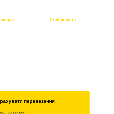
нспорт
Стабільність
 технічний
Працюємо без вихідних і
всієї техніки
свят
рахувати перевезення
тко про вантаж