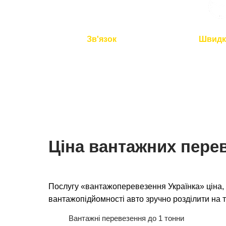
Зв'язок
Швидк
Ми на зв'язку 24/7
Подача авто 
перевезення 
Ціна вантажних перев
Послугу «вантажоперевезення Українка» ціна, 
вантажопідйомності авто зручно розділити на т
Вантажні перевезення до 1 тонни