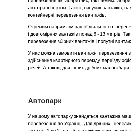
перевезення як габаритних, так і великогабар
автотранспортом. Також, сипучих вантажів, на
контейнерні перевезення вантажів.
Окремим напрямком нашої діяльності є переве
і довгомірних вантажів понад 6 - 13 метрів. Та
перевезення збірних вантажів і попутні вантаж
У нас можна замовити вантажні перевезення в 
здійснення квартирного переїзду, переїзду офіс
речей. А також, для інших дрібних малогабарит
Автопарк
У нашому автопарку знайдеться вантажна маш
перевезення по Українці. Для дрібних і невелик
авто від 1 до 2 тон. Ці вантажівки дуже зручні