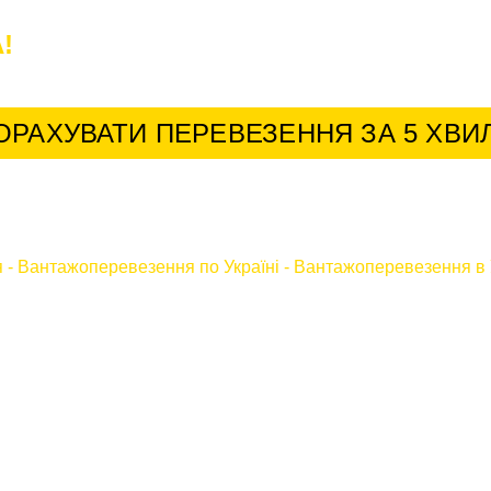
!
У нас найкращі умови для постійних к
ОРАХУВАТИ ПЕРЕВЕЗЕННЯ ЗА 5 ХВИ
я
-
Вантажоперевезення по Україні
-
Вантажоперевезення в 