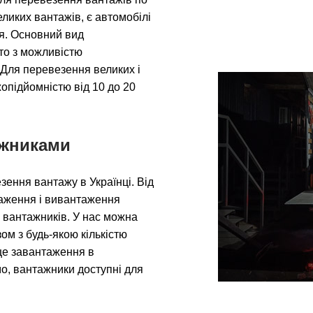
еликих вантажів, є автомобілі
ня. Основний вид
вто з можливістю
 Для перевезення великих і
опідйомністю від 10 до 20
ажниками
ення вантажу в Українці. Від
таження і вивантаження
 вантажників. У нас можна
ом з будь-якою кількістю
сце завантаження в
о, вантажники доступні для