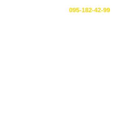
095-182-42-99
RU
ЕННЯ В