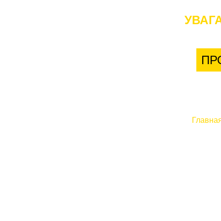
УВАГА
ПР
Главна