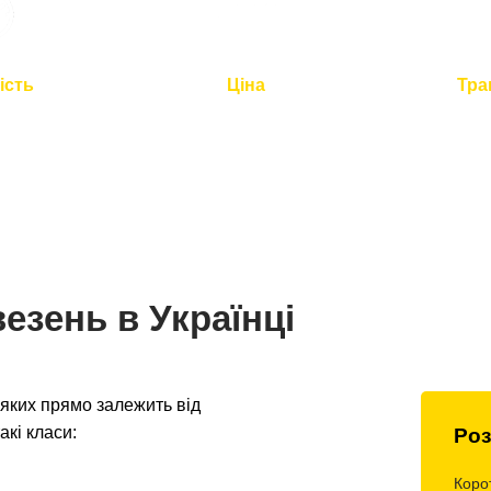
ість
Ціна
Тра
2 годин для
Оптимальна вартість -
Повний
по Україні
розумна логістика
контроль 
езень в Українці
яких прямо залежить від
акі класи:
Роз
Коро