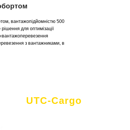
робортом
бортом, вантажопідйомністю 500
не рішення для оптимізації
т «вантажоперевезення
перевезення з вантажниками, в
UTC-Cargo
- це