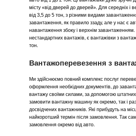
місту «від дверей до дверей». Для середніх і в
від 3,5 до 5 тон, з різними видами завантажен
завантаження, як правило ззаду, але у нас є а
навантаження збоку і верхнім завантаженням.
нестандартних вантажів, є вантажівки з вантаж
тон.
Вантажоперевезення з вант
Ми здійснюємо повний комплекс послуг перевез
оформлення необхідних документів, до заван
вантажу своїми силами, за допомогою штатних
замовити вантажну машину як окремо, так і раз
досвідчених вантажників. Які прибудуть на мі
найкоротший термін після замовлення. Так сам
замовлення окремо від авто.