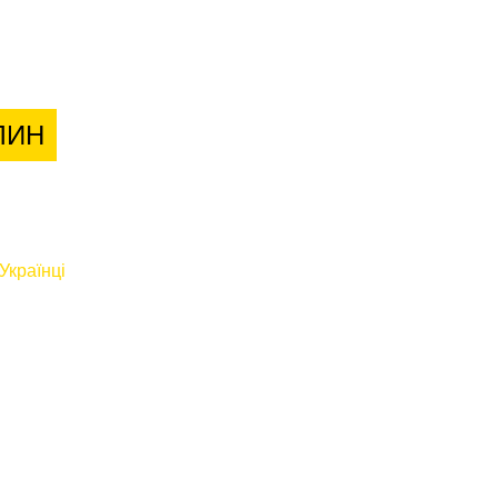
лієнтів
ЛИН
Українці