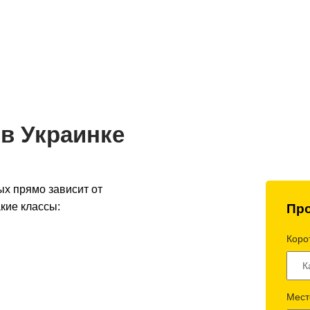
до 2 часов
Оптимальная стоимость -
Полный 
 по Украине
умная логистика
контроль 
 в Украинке
ых прямо зависит от
кие классы:
Про
Корот
Мест