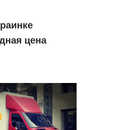
краинке
дная цена