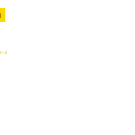
Т
нке