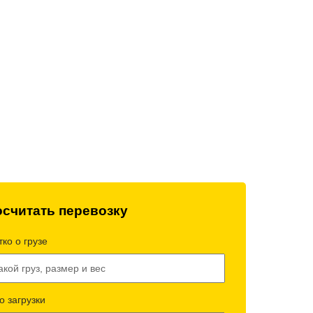
технический
Работаем без выходных
всей техники
и праздников
считать перевозку
ко о грузе
о загрузки