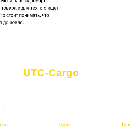
ы. Мы и наш гидроборт
товара и для тех, кто ищет
Но стоит понимать, что
ся дешевле.
UTC-Cargo
- это
сть
Цена
Тра