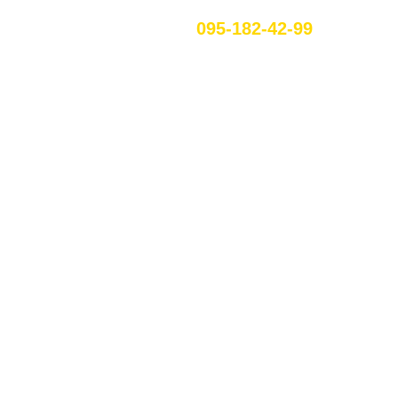
095-182-42-99
UA
УКРАИНКЕ
ых клиентов