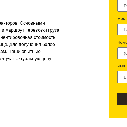
Мест
 факторов. Основными
 и маршрут перевозки груза.
риентировочная стоимость
Номе
лице. Для получения более
 нам. Наши опытные
озвучат актуальную цену
Имя