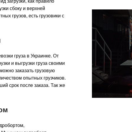
ид загрузки, как правило
узки сбоку и верхней
ных грузов, есть грузовики с
и
озки груза в Украинке. От
зки и выгрузки груза своими
 можно заказать грузовую
личеством опытных грузчиков.
ший срок после заказа. Так же
.
ом
идробортом,