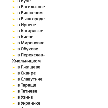
в Буче
в Василькове
в Вишневом
в Вышгороде
в Ирпене
в Кагарлыке
в Киеве
в Мироновке
в Обухове
в Переяслав-
Хмельницком
в Ржищеве
в Сквире
в Славутиче
в Тараще
в Тетиеве
в Узине
в Украинке