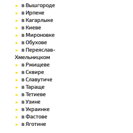
в Вышгороде
в Ирпене
в Кагарлыке
в Киеве
в Мироновке
в Обухове
в Переяслав-
Хмельницком
в Ржищеве
в Сквире
в Славутиче
в Тараще
в Тетиеве
в Узине
в Украинке
в Фастове
в Яготине