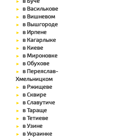
в Буче
в Василькове
в Вишневом
в Вышгороде
в Ирпене
в Кагарлыке
в Киеве
в Мироновке
в Обухове
в Переяслав-
Хмельницком
в Ржищеве
в Сквире
в Славутиче
в Тараще
в Тетиеве
в Узине
в Украинке