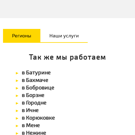
Регионы
Наши услуги
Так же мы работаем
в Батурине
в Бахмаче
в Бобровице
в Борзне
в Городне
в Ичне
в Корюковке
в Мене
в Нежине