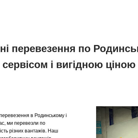
ні перевезення по Родинсь
сервісом і вигідною ціною
перевезення в Родинському і
час, ми перевезли по
кість різних вантажів. Наш