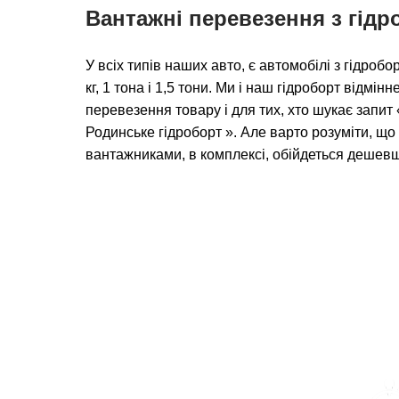
Вантажні перевезення з гід
У всіх типів наших авто, є автомобілі з гідро
кг, 1 тона і 1,5 тони. Ми і наш гідроборт відмін
перевезення товару і для тих, хто шукає запи
Родинське гідроборт ». Але варто розуміти, що
вантажниками, в комплексі, обійдеться дешев