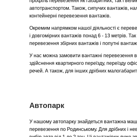
профіль перевезення як габаритних, так і вел
автотранспортом. Також, сипучих вантажів, на
контейнерні перевезення вантажів.
Окремим напрямком нашої діяльності є переве
і довгомірних вантажів понад 6 - 13 метрів. Та
перевезення збірних вантажів і попутні вантаж
У нас можна замовити вантажні перевезення 
здійснення квартирного переїзду, переїзду офіс
речей. А також, для інших дрібних малогабарит
Автопарк
У нашому автопарку знайдеться вантажна маш
перевезення по Родинському. Для дрібних і не
вибір авто від 1 до 2 тон. Ці вантажівки дуже 