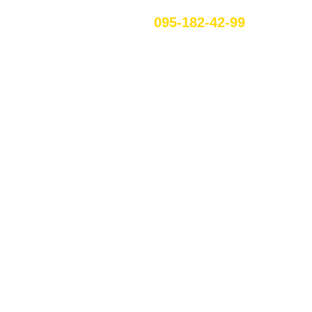
095-182-42-99
RU
ЕННЯ В
У