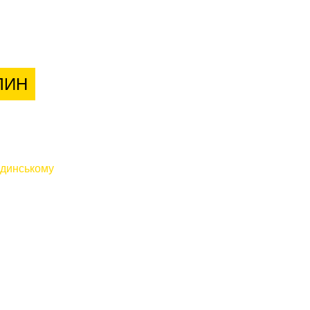
лієнтів
ЛИН
динському