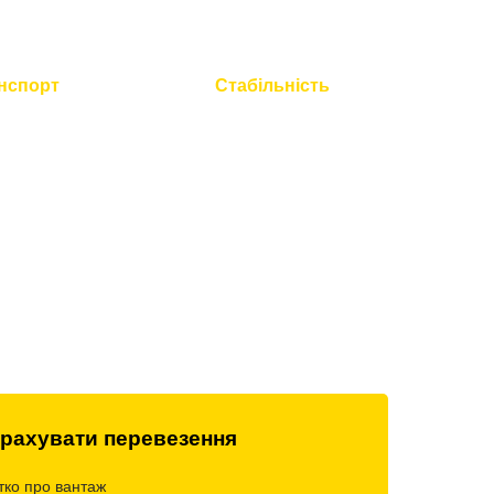
нспорт
Стабільність
 технічний
Працюємо без вихідних і
всієї техніки
свят
рахувати перевезення
тко про вантаж