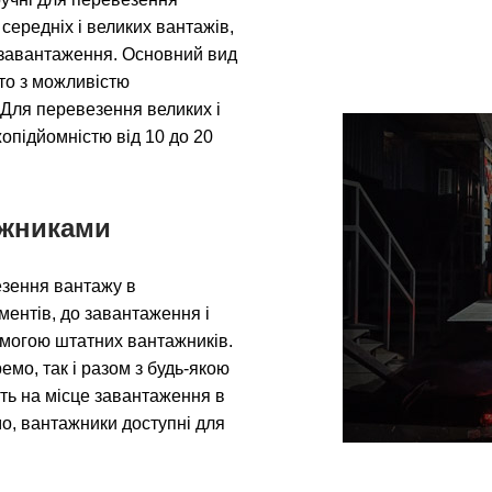
середніх і великих вантажів,
ми завантаження. Основний вид
вто з можливістю
 Для перевезення великих і
опідйомністю від 10 до 20
ажниками
езення вантажу в
ентів, до завантаження і
могою штатних вантажників.
мо, так і разом з будь-якою
уть на місце завантаження в
о, вантажники доступні для