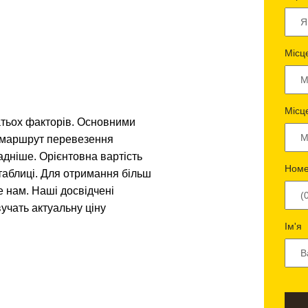
Місц
Місц
атьох факторів. Основними
і маршрут перевезення
адніше. Орієнтовна вартість
Номе
таблиці. Для отримання більш
е нам. Наші досвідчені
учать актуальну ціну
Ім'я