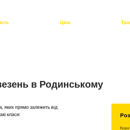
ість
Ціна
Тра
2 годин для
Оптимальна вартість -
Повний
по Україні
розумна логістика
контроль 
везень в Родинському
, яких прямо залежить від
акі класи:
Роз
Коро