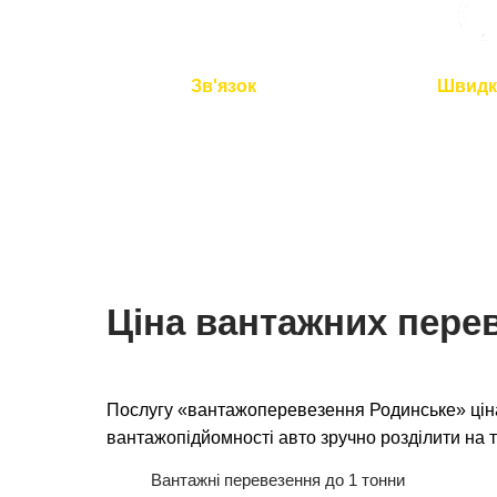
Зв'язок
Швидк
Ми на зв'язку 24/7
Подача авто 
перевезення 
Ціна вантажних пере
Послугу «вантажоперевезення Родинське» ціна
вантажопідйомності авто зручно розділити на т
Вантажні перевезення до 1 тонни