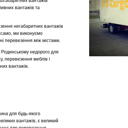
икогабаритних вантажів
ливних вантажів та
зення негабаритних вантажів
к само, ми виконуємо
ні перевезення між містами.
в Родинському недорого для
у, перевезення меблів і
них вантажів.
ина для будь-якого
великих вантажів, є великий
зручні для перевезення