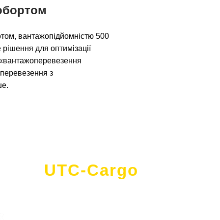
робортом
бортом, вантажопідйомністю 500
не рішення для оптимізації
т «вантажоперевезення
 перевезення з
ше.
UTC-Cargo
- це