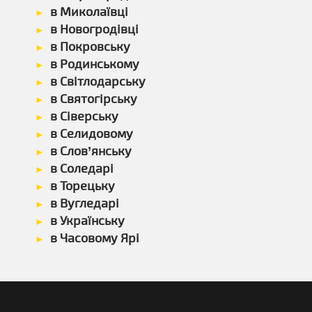
в Миколаївці
в Новогродівці
в Покровську
в Родинському
в Світлодарську
в Святогірську
в Сіверську
в Селидовому
в Слов’янську
в Соледарі
в Торецьку
в Вугледарі
в Українську
в Часовому Ярі