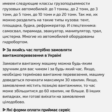
имеем следующие классы грузоподъемности
грузовых автомобилей: до 1 тонны, до 2 тонн, до 3
тонн, до 5 тонн, до 10 тонн и до 20 тонн. Так же, их
можно разделить на такие типы кузова: тент,
площадка, будка, рефрижератор. И спецтехника:
самосвал, пирамида, эвакуатор, манипулятор, трал,
цистерна. Многие из автомобилей оборудованы
гидробортом.
ᐉ За якийсь час потрібно замовляти
вантажоперевезення в Україні
Замовити вантажну машину можна будь-яким
зручним для вас чином і за будь-який час. Якщо,
необхідно терміново вантажне перевезення, машину
доведеться почекати максимум 30 хвилин. Якщо,
замовлення містить позицію вантажники, то час
може збільшитися до 60 хвилин, не більше. В інших
випадках, ми готові виїхати на замовлення
цілодобово.
ᐉ Які форми оплати приймає сервіс