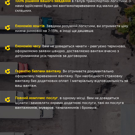
100% рішення вашого завдання
в галузі транспортної логістики. З
нами здійсненні будь-які вантажоперевезення від малих до
складних.
Економію коштів
. Завдяки розумній логістики, ви отримаєте ціну
нижче ринкової на 7-15%, а іноді ще дешевше.
Економію часу
. Вам не доведеться чекати - реагуємо терміново,
оформляємо заявки швидко, доставляємо вантаж вчасно з
дотриманням усіх термінів за договором.
Гарантію безпеки вантажу
. Ви отримаєте документально
оформлену перевезення вантажу. При необхідності страховку
вантажу без додаткових оплат. І матеріальну відповідальність за
ваш вантаж.
Повний комплекс послуг
, в одному місці. Вам не доведеться
шукати і замовляти окремо додаткові послуги, такі як послуга
вантажників, муверов, такелажників і брокерів.