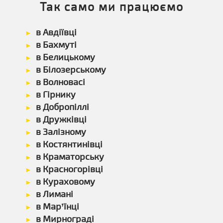
Так само ми працюємо
в Авдіївці
в Бахмуті
в Белицькому
в Білозерському
в Волновасі
в Гірнику
в Добропіллі
в Дружківці
в Залізному
в Костянтинівці
в Краматорську
в Красногорівці
в Кураховому
в Лимані
в Мар’їнці
в Мирнограді