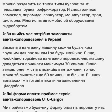
можно разделить на такие типы кузова: тент,
площадка, будка, рефрижератор. И спецтехника:
самосвал, пирамида, эвакуатор, манипулятор, трал,
цистерна. Многие из автомобилей оборудованы
гидробортом.
ᐉ За якийсь час потрібно замовляти
вантажоперевезення в Україні
Замовити вантажну машину можна будь-яким
зручним для вас чином і за будь-який час. Якщо,
необхідно терміново вантажне перевезення, машину
доведеться почекати максимум 30 хвилин. Якщо,
замовлення містить позицію вантажники, то час
може збільшитися до 60 хвилин, не більше. В інших
випадках, ми готові виїхати на замовлення
цілодобово.
ᐉ Які форми оплати приймає сервіс
вантажоперевезень UTC-Cargo?
Ми приймаємо будь-яку форму оплати, переваг у нас