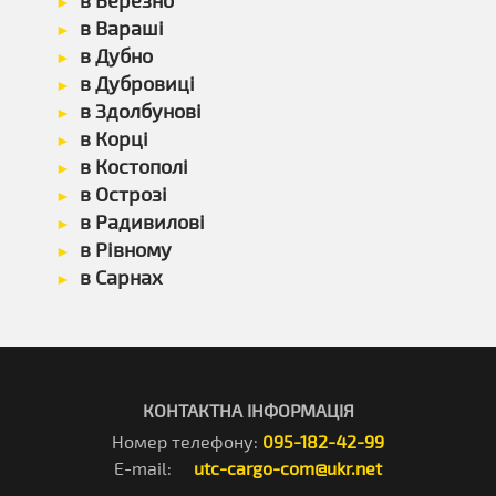
в Березно
в Вараші
в Дубно
в Дубровиці
в Здолбунові
в Корці
в Костополі
в Острозі
в Радивилові
в Рівному
в Сарнах
КОНТАКТНА ІНФОРМАЦІЯ
Номер телефону:
095-182-42-99
E-mail:
utc-cargo-com@ukr.net