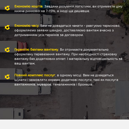
Економію коштів
. Завдяки розумній логістики, ви отримаєте ціну
нижче ринкової на 7-15%, а іноді ще дешевше.
Економію часу
. Вам не доведеться чекати - реагуємо терміново,
оформляємо заявки швидко, доставляємо вантаж вчасно з
дотриманням усіх термінів за договором.
Гарантію безпеки вантажу
. Ви отримаєте документально
оформлену перевезення вантажу. При необхідності страховку
вантажу без додаткових оплат. І матеріальну відповідальність за
ваш вантаж.
Повний комплекс послуг
, в одному місці. Вам не доведеться
шукати і замовляти окремо додаткові послуги, такі як послуга
вантажників, муверов, такелажників і брокерів.