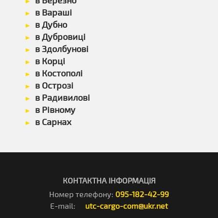
в Березно
в Вараші
в Дубно
в Дубровиці
в Здолбунові
в Корці
в Костополі
в Острозі
в Радивилові
в Рівному
в Сарнах
КОНТАКТНА ІНФОРМАЦІЯ
Номер телефону:
095-182-42-99
E-mail:
utc-cargo-com@ukr.net