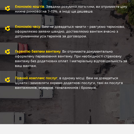
Економію коштів
. Завдяки розумній логістики, ви отримаєте ціну
нижче ринкової на 7-15%, а іноді ще дешевше.
Економію часу
. Вам не доведеться чекати - реагуємо терміново,
оформляємо заявки швидко, доставляємо вантаж вчасно з
дотриманням усіх термінів за договором.
Гарантію безпеки вантажу
. Ви отримаєте документально
оформлену перевезення вантажу. При необхідності страховку
вантажу без додаткових оплат. І матеріальну відповідальність за
ваш вантаж.
Повний комплекс послуг
, в одному місці. Вам не доведеться
шукати і замовляти окремо додаткові послуги, такі як послуга
вантажників, муверов, такелажників і брокерів.