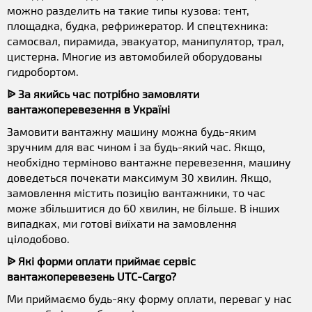
можно разделить на такие типы кузова: тент,
площадка, будка, рефрижератор. И спецтехника:
самосвал, пирамида, эвакуатор, манипулятор, трал,
цистерна. Многие из автомобилей оборудованы
гидробортом.
ᐉ За якийсь час потрібно замовляти
вантажоперевезення в Україні
Замовити вантажну машину можна будь-яким
зручним для вас чином і за будь-який час. Якщо,
необхідно терміново вантажне перевезення, машину
доведеться почекати максимум 30 хвилин. Якщо,
замовлення містить позицію вантажники, то час
може збільшитися до 60 хвилин, не більше. В інших
випадках, ми готові виїхати на замовлення
цілодобово.
ᐉ Які форми оплати приймає сервіс
вантажоперевезень UTC-Cargo?
Ми приймаємо будь-яку форму оплати, переваг у нас