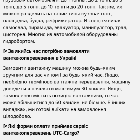
тонн, до 5 тонн, до 10 тонн и до 20 тонн. Так же, их
можно разделить на такие типы кузова: тент,
площадка, будка, рефрижератор. И спецтехника:
самосвал, пирамида, эвакуатор, манипулятор, трал,
цистерна. Многие из автомобилей оборудованы
гидробортом.
ᐉ За якийсь час потрібно замовляти
вантажоперевезення в Україні
Замовити вантажну машину можна будь-яким
зручним для вас чином і за будь-який час. Якщо,
необхідно терміново вантажне перевезення, машину
доведеться почекати максимум 30 хвилин. Якщо,
замовлення містить позицію вантажники, то час
може збільшитися до 60 хвилин, не більше. В інших
випадках, ми готові виїхати на замовлення
цілодобово.
ᐉ Які форми оплати приймає сервіс
вантажоперевезень UTC-Cargo?