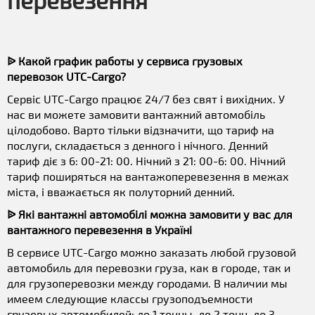
перевезення
ᐉ Какой график работы у сервиса грузовых
перевозок UTC-Cargo?
Сервіс UTC-Cargo працює 24/7 без свят і вихідних. У
нас ви можете замовити вантажний автомобіль
цілодобово. Варто тільки відзначити, що тариф на
послуги, складається з денного і нічного. Денний
тариф діє з 6: 00-21: 00. Нічний з 21: 00-6: 00. Нічний
тариф поширяться на вантажоперевезення в межах
міста, і вважається як полуторний денний.
ᐉ Які вантажні автомобілі можна замовити у вас для
вантажного перевезення в Україні
В сервисе UTC-Cargo можно заказать любой грузовой
автомобиль для перевозки груза, как в городе, так и
для грузоперевозки между городами. В наличии мы
имеем следующие классы грузоподъемности
грузовых автомобилей: до 1 тонны, до 2 тонн, до 3