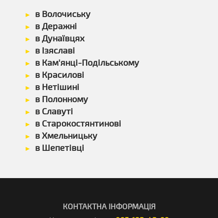
в Волочиську
в Деражні
в Дунаївцях
в Ізяславі
в Кам'янці-Подільському
в Красилові
в Нетішині
в Полонному
в Славуті
в Старокостянтинові
в Хмельницьку
в Шепетівці
КОНТАКТНА ІНФОРМАЦІЯ