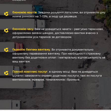
Економію коштів
. Завдяки розумній логістики, ви отримаєте ціну
нижче ринкової на 7-15%, а іноді ще дешевше.
Економію часу
. Вам не доведеться чекати - реагуємо терміново,
оформляємо заявки швидко, доставляємо вантаж вчасно з
дотриманням усіх термінів за договором.
Гарантію безпеки вантажу
. Ви отримаєте документально
оформлену перевезення вантажу. При необхідності страховку
вантажу без додаткових оплат. І матеріальну відповідальність за
ваш вантаж.
Повний комплекс послуг
, в одному місці. Вам не доведеться
шукати і замовляти окремо додаткові послуги, такі як послуга
вантажників, муверов, такелажників і брокерів.