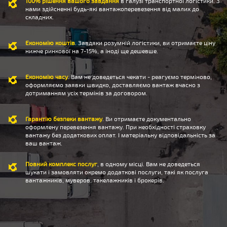
100% рішення вашого завдання
в галузі транспортної логістики. З
нами здійсненні будь-які вантажоперевезення від малих до
складних.
Економію коштів
. Завдяки розумній логістики, ви отримаєте ціну
нижче ринкової на 7-15%, а іноді ще дешевше.
Економію часу
. Вам не доведеться чекати - реагуємо терміново,
оформляємо заявки швидко, доставляємо вантаж вчасно з
дотриманням усіх термінів за договором.
Гарантію безпеки вантажу
. Ви отримаєте документально
оформлену перевезення вантажу. При необхідності страховку
вантажу без додаткових оплат. І матеріальну відповідальність за
ваш вантаж.
Повний комплекс послуг
, в одному місці. Вам не доведеться
шукати і замовляти окремо додаткові послуги, такі як послуга
вантажників, муверов, такелажників і брокерів.