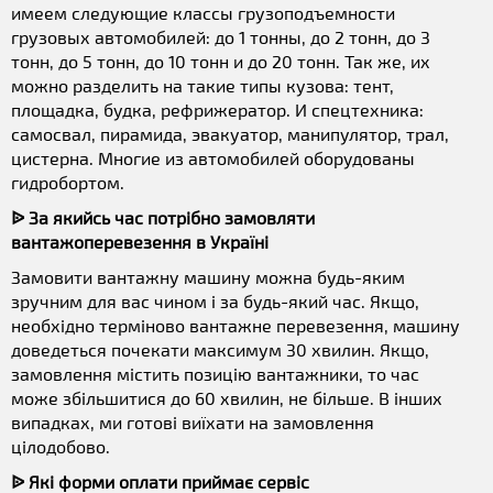
имеем следующие классы грузоподъемности
грузовых автомобилей: до 1 тонны, до 2 тонн, до 3
тонн, до 5 тонн, до 10 тонн и до 20 тонн. Так же, их
можно разделить на такие типы кузова: тент,
площадка, будка, рефрижератор. И спецтехника:
самосвал, пирамида, эвакуатор, манипулятор, трал,
цистерна. Многие из автомобилей оборудованы
гидробортом.
ᐉ За якийсь час потрібно замовляти
вантажоперевезення в Україні
Замовити вантажну машину можна будь-яким
зручним для вас чином і за будь-який час. Якщо,
необхідно терміново вантажне перевезення, машину
доведеться почекати максимум 30 хвилин. Якщо,
замовлення містить позицію вантажники, то час
може збільшитися до 60 хвилин, не більше. В інших
випадках, ми готові виїхати на замовлення
цілодобово.
ᐉ Які форми оплати приймає сервіс