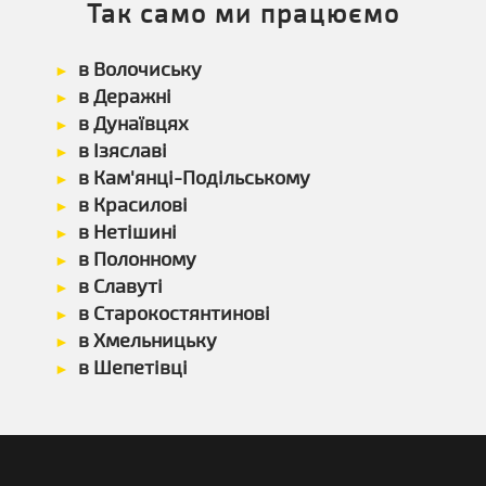
Так само ми працюємо
в Волочиську
в Деражні
в Дунаївцях
в Ізяславі
в Кам'янці-Подільському
в Красилові
в Нетішині
в Полонному
в Славуті
в Старокостянтинові
в Хмельницьку
в Шепетівці